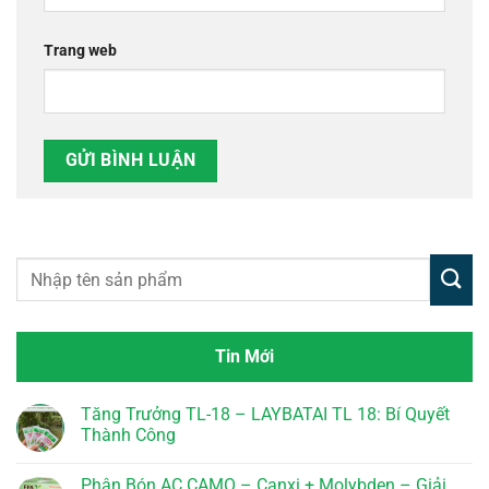
Trang web
Tin Mới
Tăng Trưởng TL-18 – LAYBATAI TL 18: Bí Quyết
Thành Công
Không
có
Phân Bón AC CAMO – Canxi + Molybden – Giải
bình