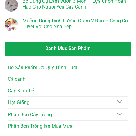
Bộ Dụng Cụ Làm Vườn 3 Món – Lựa Chọn Hoàn
Vàng
–
Viền
ở
Cho
Bí
Dây
Hảo Cho Người Yêu Cây Cảnh
Tăng
Cây
Quyết
Thừng
Trưởng
Trồng
Cho
–
Không
Vượt
Vườn
Phong
có
Bậc
Muỗng Đong Định Lượng Gram 2 Đầu – Công Cụ
Tươi
Cách
bình
với
Tốt
Độc
luận
Tuyệt Vời Cho Nhà Bếp
Superthrive
Đáo
ở
Grow
Cho
Bộ
Không
More
Không
Dụng
có
Gian
Cụ
bình
Sống
Làm
luận
Danh Mục Sản Phẩm
Vườn
ở
3
Muỗng
Món
Đong
–
Định
Lựa
Lượng
Bộ Sản Phẩm Có Quy Trình Tưới
Chọn
Gram
Hoàn
2
Hảo
Đầu
Cá cảnh
Cho
–
Người
Công
Yêu
Cụ
Cây Kinh Tế
Cây
Tuyệt
Cảnh
Vời
Cho
Hạt Giống
Nhà
Bếp
Phân Bón Cây Trồng
Phân Bón Trồng lan Mùa Mưa