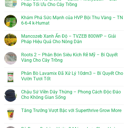
luận
Pháp Tối Ưu Cho Cây Trồng
ở
Tăng
Không
Trưởng
có
Khám Phá Sức Mạnh của HVP Bội Thu Vàng – TN
TL-
bình
18
luận
6-6-4 k-Humat
–
ở
LAYBATAI
Phân
Không
TL
Bón
có
Mancozeb Xanh Ấn Độ – TVZEB 800WP – Giải
18:
AC
bình
Bí
CAMO
luận
Pháp Hiệu Quả Cho Nông Dân
Quyết
–
ở
Thành
Canxi
Khám
Không
Công
+
Phá
có
Roots 2 – Phân Bón Siêu Kích Rễ Mỹ – Bí Quyết
Molybden
Sức
bình
–
Mạnh
luận
Vàng Cho Cây Trồng
Giải
của
ở
Pháp
HVP
Mancozeb
Không
Tối
Bội
Xanh
có
Phân Bò Lavamix Đã Xử Lý 10dm3 – Bí Quyết Cho
Ưu
Thu
Ấn
bình
Cho
Vàng
Độ
luận
Vườn Tươi Tốt
Cây
–
–
ở
Trồng
TN
TVZEB
Roots
Không
6-
800WP
2
có
Chậu Sứ Viền Dây Thừng – Phong Cách Độc Đáo
6-
–
–
bình
4
Giải
Phân
luận
Cho Không Gian Sống
k-
Pháp
Bón
ở
Humat
Hiệu
Siêu
Phân
Không
Quả
Kích
Bò
có
Tăng Trưởng Vượt Bậc với Superthrive Grow More
Cho
Rễ
Lavamix
bình
Nông
Mỹ
Đã
luận
Không
Dân
–
Xử
ở
có
Bí
Lý
Chậu
bình
Quyết
10dm3
Sứ
luận