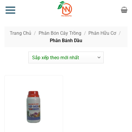
Bỏ
qua
nội
dung
Trang Chủ
/
Phân Bón Cây Trồng
/
Phân Hữu Cơ
/
Phân Bánh Dầu