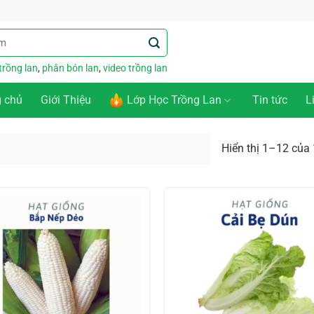
trồng lan
,
phân bón lan
,
video trồng lan
g chủ
Giới Thiệu
Lớp Học Trồng Lan
Tin tức
L
Hiển thị 1–12 của 