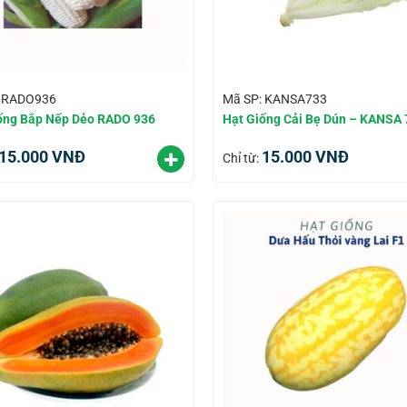
: RADO936
Mã SP: KANSA733
ống Bắp Nếp Dẻo RADO 936
Hạt Giống Cải Bẹ Dún – KANSA 
15.000
VNĐ
15.000
VNĐ
Chỉ từ: