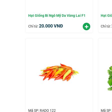
Hạt Giống Bí Ngô Mỹ Da Vàng Lai F1
Hạt Gi
20.000
VNĐ
Chỉ từ:
Chỉ từ:
Mã SP: RADO 122
Mã SP: