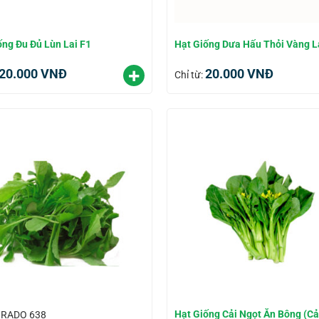
ống Đu Đủ Lùn Lai F1
Hạt Giống Dưa Hấu Thỏi Vàng L
20.000
VNĐ
20.000
VNĐ
Chỉ từ:
Hạt Giống Cải Ngọt Ăn Bông (Cả
 RADO 638