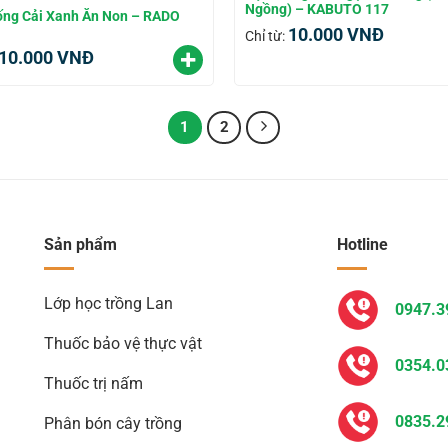
Ngồng) – KABUTO 117
ống Cải Xanh Ăn Non – RADO
10.000
VNĐ
Chỉ từ:
10.000
VNĐ
1
2
Sản phẩm
Hotline
Lớp học trồng Lan
0947.3
Thuốc bảo vệ thực vật
0354.0
Thuốc trị nấm
0835.2
Phân bón cây trồng