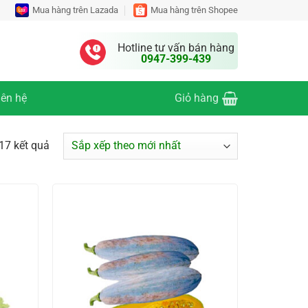
Mua hàng trên Lazada
Mua hàng trên Shopee
Hotline tư vấn bán hàng
0947-399-439
iên hệ
Giỏ hàng
17 kết quả
Đã
sắp
xếp
theo
mới
nhất