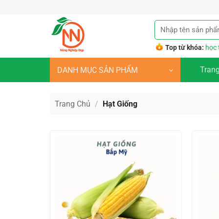
Bỏ
qua
Tìm
nội
kiếm:
dung
Top từ khóa:
học 
Tran
DANH MỤC SẢN PHẨM
Trang Chủ
/
Hạt Giống