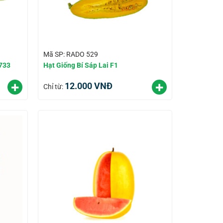
Mã SP: RADO 529
733
Hạt Giống Bí Sáp Lai F1
12.000
VNĐ
Chỉ từ: