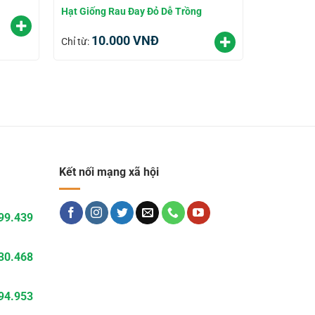
Hạt Giống Rau Đay Đỏ Dễ Trồng
10.000
VNĐ
Chỉ từ:
Kết nối mạng xã hội
99.439
30.468
94.953