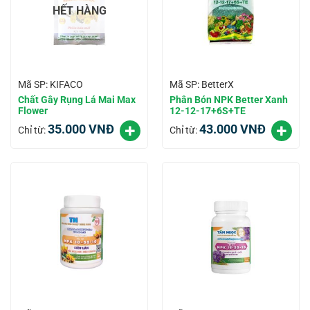
HẾT HÀNG
Mã SP: KIFACO
Mã SP: BetterX
Chất Gây Rụng Lá Mai Max
Phân Bón NPK Better Xanh
Flower
12-12-17+6S+TE
35.000
VNĐ
43.000
VNĐ
Chỉ từ:
Chỉ từ: