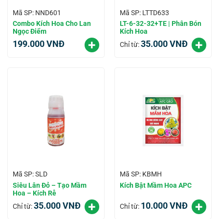
Mã SP: NND601
Mã SP: LTTD633
Combo Kích Hoa Cho Lan
LT-6-32-32+TE | Phân Bón
Ngọc Điểm
Kích Hoa
199.000
VNĐ
35.000
VNĐ
Chỉ từ:
Mã SP: SLD
Mã SP: KBMH
Siêu Lân Đỏ – Tạo Mầm
Kích Bật Mầm Hoa APC
Hoa – Kích Rễ
35.000
VNĐ
10.000
VNĐ
Chỉ từ:
Chỉ từ: