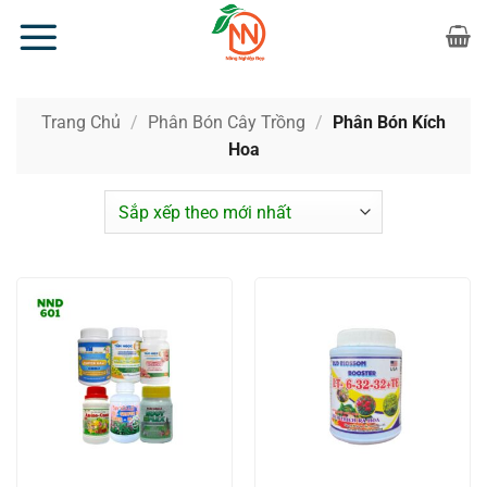
Bỏ
qua
nội
dung
Trang Chủ
/
Phân Bón Cây Trồng
/
Phân Bón Kích
Hoa