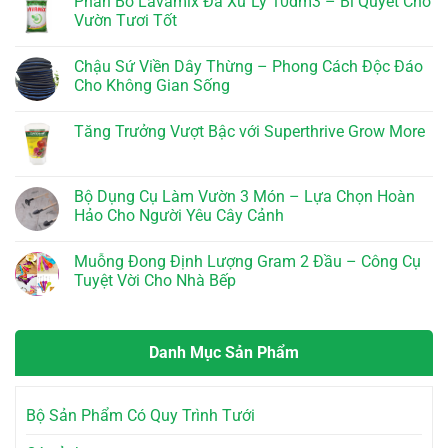
Phân Bò Lavamix Đã Xử Lý 10dm3 – Bí Quyết Cho
Ưu
Thu
Ấn
bình
Cho
Vàng
Độ
luận
Vườn Tươi Tốt
Cây
–
–
ở
Trồng
TN
TVZEB
Roots
Không
6-
800WP
2
có
Chậu Sứ Viền Dây Thừng – Phong Cách Độc Đáo
6-
–
–
bình
4
Giải
Phân
luận
Cho Không Gian Sống
k-
Pháp
Bón
ở
Humat
Hiệu
Siêu
Phân
Không
Quả
Kích
Bò
có
Tăng Trưởng Vượt Bậc với Superthrive Grow More
Cho
Rễ
Lavamix
bình
Nông
Mỹ
Đã
luận
Không
Dân
–
Xử
ở
có
Bí
Lý
Chậu
bình
Quyết
10dm3
Sứ
luận
Bộ Dụng Cụ Làm Vườn 3 Món – Lựa Chọn Hoàn
Vàng
–
Viền
ở
Cho
Bí
Dây
Hảo Cho Người Yêu Cây Cảnh
Tăng
Cây
Quyết
Thừng
Trưởng
Trồng
Cho
–
Không
Vượt
Vườn
Phong
có
Bậc
Muỗng Đong Định Lượng Gram 2 Đầu – Công Cụ
Tươi
Cách
bình
với
Tốt
Độc
luận
Tuyệt Vời Cho Nhà Bếp
Superthrive
Đáo
ở
Grow
Cho
Bộ
Không
More
Không
Dụng
có
Gian
Cụ
bình
Sống
Làm
luận
Danh Mục Sản Phẩm
Vườn
ở
3
Muỗng
Món
Đong
–
Định
Lựa
Lượng
Bộ Sản Phẩm Có Quy Trình Tưới
Chọn
Gram
Hoàn
2
Hảo
Đầu