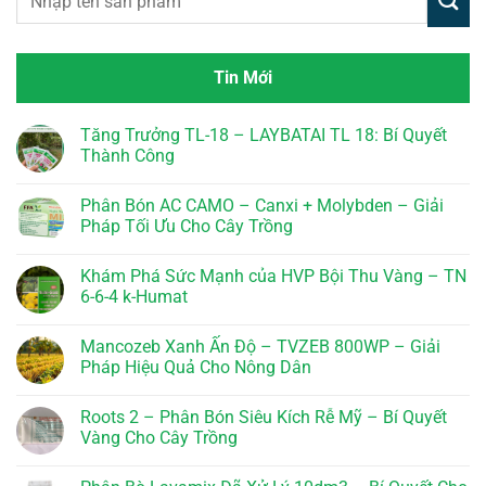
Tin Mới
Tăng Trưởng TL-18 – LAYBATAI TL 18: Bí Quyết
Thành Công
Không
có
Phân Bón AC CAMO – Canxi + Molybden – Giải
bình
luận
Pháp Tối Ưu Cho Cây Trồng
ở
Tăng
Không
Trưởng
có
Khám Phá Sức Mạnh của HVP Bội Thu Vàng – TN
TL-
bình
18
luận
6-6-4 k-Humat
–
ở
LAYBATAI
Phân
Không
TL
Bón
có
Mancozeb Xanh Ấn Độ – TVZEB 800WP – Giải
18:
AC
bình
Bí
CAMO
luận
Pháp Hiệu Quả Cho Nông Dân
Quyết
–
ở
Thành
Canxi
Khám
Không
Công
+
Phá
có
Roots 2 – Phân Bón Siêu Kích Rễ Mỹ – Bí Quyết
Molybden
Sức
bình
–
Mạnh
luận
Vàng Cho Cây Trồng
Giải
của
ở
Pháp
HVP
Mancozeb
Không
Tối
Bội
Xanh
có