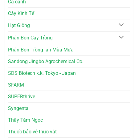
Cá cảnh
Cho
–
Người
Công
Yêu
Cụ
Cây Kinh Tế
Cây
Tuyệt
Cảnh
Vời
Cho
Hạt Giống
Nhà
Bếp
Phân Bón Cây Trồng
Phân Bón Trồng lan Mùa Mưa
Sandong Jingbo Agrochemical Co.
SDS Biotech k.k. Tokyo - Japan
SFARM
SUPERthrive
Syngenta
Thầy Tám Ngọc
Thuốc bảo vệ thực vật