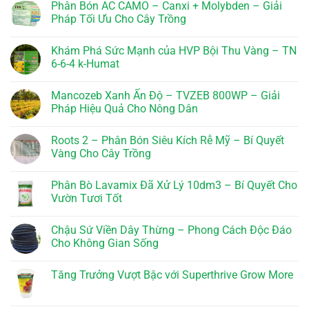
Phân Bón AC CAMO – Canxi + Molybden – Giải
bình
luận
Pháp Tối Ưu Cho Cây Trồng
ở
Tăng
Không
Trưởng
có
Khám Phá Sức Mạnh của HVP Bội Thu Vàng – TN
TL-
bình
18
luận
6-6-4 k-Humat
–
ở
LAYBATAI
Phân
Không
TL
Bón
có
Mancozeb Xanh Ấn Độ – TVZEB 800WP – Giải
18:
AC
bình
Bí
CAMO
luận
Pháp Hiệu Quả Cho Nông Dân
Quyết
–
ở
Thành
Canxi
Khám
Không
Công
+
Phá
có
Roots 2 – Phân Bón Siêu Kích Rễ Mỹ – Bí Quyết
Molybden
Sức
bình
–
Mạnh
luận
Vàng Cho Cây Trồng
Giải
của
ở
Pháp
HVP
Mancozeb
Không
Tối
Bội
Xanh
có
Phân Bò Lavamix Đã Xử Lý 10dm3 – Bí Quyết Cho
Ưu
Thu
Ấn
bình
Cho
Vàng
Độ
luận
Vườn Tươi Tốt
Cây
–
–
ở
Trồng
TN
TVZEB
Roots
Không
6-
800WP
2
có
Chậu Sứ Viền Dây Thừng – Phong Cách Độc Đáo
6-
–
–
bình
4
Giải
Phân
luận
Cho Không Gian Sống
k-
Pháp
Bón
ở
Humat
Hiệu
Siêu
Phân
Không
Quả
Kích
Bò
có
Tăng Trưởng Vượt Bậc với Superthrive Grow More
Cho
Rễ
Lavamix
bình
Nông
Mỹ
Đã
luận
Không
Dân
–
Xử
ở
có
Bí
Lý
Chậu
bình