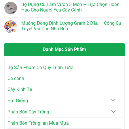
Quyết
10dm3
Sứ
luận
Bộ Dụng Cụ Làm Vườn 3 Món – Lựa Chọn Hoàn
Vàng
–
Viền
ở
Cho
Bí
Dây
Hảo Cho Người Yêu Cây Cảnh
Tăng
Cây
Quyết
Thừng
Trưởng
Trồng
Cho
–
Không
Vượt
Vườn
Phong
có
Bậc
Muỗng Đong Định Lượng Gram 2 Đầu – Công Cụ
Tươi
Cách
bình
với
Tốt
Độc
luận
Tuyệt Vời Cho Nhà Bếp
Superthrive
Đáo
ở
Grow
Cho
Bộ
Không
More
Không
Dụng
có
Gian
Cụ
bình
Sống
Làm
luận
Danh Mục Sản Phẩm
Vườn
ở
3
Muỗng
Món
Đong
–
Định
Lựa
Lượng
Bộ Sản Phẩm Có Quy Trình Tưới
Chọn
Gram
Hoàn
2
Hảo
Đầu
Cá cảnh
Cho
–
Người
Công
Yêu
Cụ
Cây Kinh Tế
Cây
Tuyệt
Cảnh
Vời
Cho
Hạt Giống
Nhà
Bếp
Phân Bón Cây Trồng
Phân Bón Trồng lan Mùa Mưa