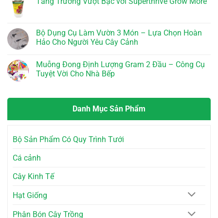
Tăng Trưởng Vượt Bậc với Superthrive Grow More
Cho
Rễ
Lavamix
bình
Nông
Mỹ
Đã
luận
Không
Dân
–
Xử
ở
có
Bí
Lý
Chậu
bình
Quyết
10dm3
Sứ
luận
Bộ Dụng Cụ Làm Vườn 3 Món – Lựa Chọn Hoàn
Vàng
–
Viền
ở
Cho
Bí
Dây
Hảo Cho Người Yêu Cây Cảnh
Tăng
Cây
Quyết
Thừng
Trưởng
Trồng
Cho
–
Không
Vượt
Vườn
Phong
có
Bậc
Muỗng Đong Định Lượng Gram 2 Đầu – Công Cụ
Tươi
Cách
bình
với
Tốt
Độc
luận
Tuyệt Vời Cho Nhà Bếp
Superthrive
Đáo
ở
Grow
Cho
Bộ
Không
More
Không
Dụng
có
Gian
Cụ
bình
Sống
Làm
luận
Danh Mục Sản Phẩm
Vườn
ở
3
Muỗng
Món
Đong
–
Định
Lựa
Lượng
Bộ Sản Phẩm Có Quy Trình Tưới
Chọn
Gram
Hoàn
2
Hảo
Đầu
Cá cảnh
Cho
–
Người
Công
Yêu
Cụ
Cây Kinh Tế
Cây
Tuyệt
Cảnh
Vời
Cho
Hạt Giống
Nhà
Bếp
Phân Bón Cây Trồng