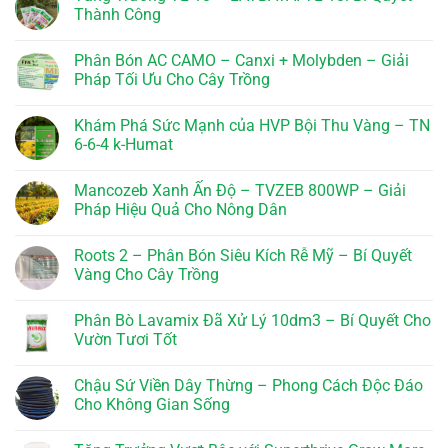
Thành Công
Không
có
Phân Bón AC CAMO – Canxi + Molybden – Giải
bình
luận
Pháp Tối Ưu Cho Cây Trồng
ở
Tăng
Không
Trưởng
có
Khám Phá Sức Mạnh của HVP Bội Thu Vàng – TN
TL-
bình
18
luận
6-6-4 k-Humat
–
ở
LAYBATAI
Phân
Không
TL
Bón
có
Mancozeb Xanh Ấn Độ – TVZEB 800WP – Giải
18:
AC
bình
Bí
CAMO
luận
Pháp Hiệu Quả Cho Nông Dân
Quyết
–
ở
Thành
Canxi
Khám
Không
Công
+
Phá
có
Roots 2 – Phân Bón Siêu Kích Rễ Mỹ – Bí Quyết
Molybden
Sức
bình
–
Mạnh
luận
Vàng Cho Cây Trồng
Giải
của
ở
Pháp
HVP
Mancozeb
Không
Tối
Bội
Xanh
có
Phân Bò Lavamix Đã Xử Lý 10dm3 – Bí Quyết Cho
Ưu
Thu
Ấn
bình
Cho
Vàng
Độ
luận
Vườn Tươi Tốt
Cây
–
–
ở
Trồng
TN
TVZEB
Roots
Không
6-
800WP
2
có
Chậu Sứ Viền Dây Thừng – Phong Cách Độc Đáo
6-
–
–
bình
4
Giải
Phân
luận
Cho Không Gian Sống
k-
Pháp
Bón
ở
Humat
Hiệu
Siêu
Phân
Không
Quả
Kích
Bò
có