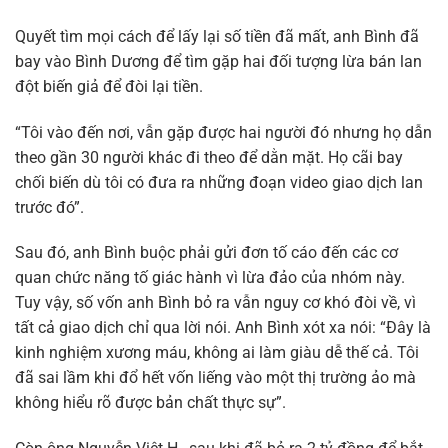
Quyết tìm mọi cách để lấy lại số tiền đã mất, anh Bình đã
bay vào Bình Dương để tìm gặp hai đối tượng lừa bán lan
đột biến giả để đòi lại tiền.
“Tôi vào đến nơi, vẫn gặp được hai người đó nhưng họ dẫn
theo gần 30 người khác đi theo để dằn mặt. Họ cãi bay
chối biến dù tôi có đưa ra những đoạn video giao dịch lan
trước đó”.
Sau đó, anh Bình buộc phải gửi đơn tố cáo đến các cơ
quan chức năng tố giác hành vì lừa đảo của nhóm này.
Tuy vậy, số vốn anh Bình bỏ ra vẫn nguy cơ khó đòi về, vì
tất cả giao dịch chỉ qua lời nói. Anh Bình xót xa nói: “Đây là
kinh nghiệm xương máu, không ai làm giàu dễ thế cả. Tôi
đã sai lầm khi đổ hết vốn liếng vào một thị trường ảo mà
không hiểu rõ được bản chất thực sự”.