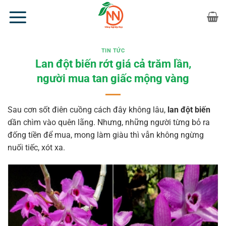
Bỏ
qua
nội
dung
TIN TỨC
Lan đột biến rớt giá cả trăm lần,
người mua tan giấc mộng vàng
Sau cơn sốt điên cuồng cách đây không lâu,
lan đột biến
dần chìm vào quên lãng. Nhưng, những người từng bỏ ra
đống tiền để mua, mong làm giàu thì vẫn không ngừng
nuối tiếc, xót xa.