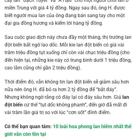
cây lan “Bạch Tuyết” và “Á Hậu” cho một người chơi lan ở
miền Trung với giá 4 tỷ đồng. Ngay sau đó, ông H. được
biết người mua lan của ông đang bán sang tay cho một
đại gia đồng hương và kiếm lời hàng tỷ đồng.
Sau cuộc giao dịch này chưa đầy một tháng, thị trường lan
đột biến bất ngờ lao dốc. Mỗi kie lan đột biến có giá vài
trăm triệu đồng tụt xuống chỉ còn vài chục triệu đồng (cho
đến hiện tại, những kie này có trung bình dưới 1 triệu đồng,
cao lắm cũng chỉ gần 2 triệu đồng).
Thời điểm đó, vẫn không tin lan đột biến sẽ giảm sâu hơn
nữa nên ông H. đã bỏ ra hơn 2 tỷ đồng để “bắt đáy”.
Nhưng không ngờ rằng có đáy lại có đáy sâu hơn. Giá
lan
đột biến
cứ thế “tụt dốc không phanh”, đến giờ đã mất đi
vài trăm lần giá trị so với lúc “cơn sốt” đỉnh điểm.
Có thể bạn quan tâm:
10 loài hoa phong lan hiếm nhất thế
giới vẫn còn tồn tại