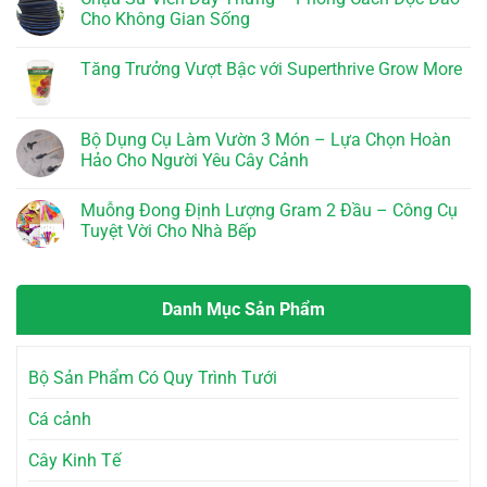
4
Giải
Phân
luận
Cho Không Gian Sống
k-
Pháp
Bón
ở
Humat
Hiệu
Siêu
Phân
Không
Quả
Kích
Bò
có
Tăng Trưởng Vượt Bậc với Superthrive Grow More
Cho
Rễ
Lavamix
bình
Nông
Mỹ
Đã
luận
Không
Dân
–
Xử
ở
có
Bí
Lý
Chậu
bình
Quyết
10dm3
Sứ
luận
Bộ Dụng Cụ Làm Vườn 3 Món – Lựa Chọn Hoàn
Vàng
–
Viền
ở
Cho
Bí
Dây
Hảo Cho Người Yêu Cây Cảnh
Tăng
Cây
Quyết
Thừng
Trưởng
Trồng
Cho
–
Không
Vượt
Vườn
Phong
có
Bậc
Muỗng Đong Định Lượng Gram 2 Đầu – Công Cụ
Tươi
Cách
bình
với
Tốt
Độc
luận
Tuyệt Vời Cho Nhà Bếp
Superthrive
Đáo
ở
Grow
Cho
Bộ
Không
More
Không
Dụng
có
Gian
Cụ
bình
Sống
Làm
luận
Danh Mục Sản Phẩm
Vườn
ở
3
Muỗng
Món
Đong
–
Định
Lựa
Lượng
Bộ Sản Phẩm Có Quy Trình Tưới
Chọn
Gram
Hoàn
2
Hảo
Đầu
Cá cảnh
Cho
–
Người
Công
Yêu
Cụ
Cây Kinh Tế
Cây
Tuyệt
Cảnh
Vời