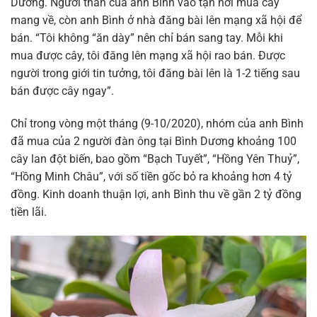
Dương. Người thân của anh Bình vào tận nơi mua cây
mang về, còn anh Bình ở nhà đăng bài lên mạng xã hội để
bán. “Tôi không “ăn dày” nên chỉ bán sang tay. Mỗi khi
mua được cây, tôi đăng lên mạng xã hội rao bán. Được
người trong giới tin tưởng, tôi đăng bài lên là 1-2 tiếng sau
bán được cây ngay”.
Chỉ trong vòng một tháng (9-10/2020), nhóm của anh Bình
đã mua của 2 người đàn ông tại Bình Dương khoảng 100
cây lan đột biến, bao gồm “Bạch Tuyết”, “Hồng Yên Thuỷ”,
“Hồng Minh Châu”, với số tiền gốc bỏ ra khoảng hơn 4 tỷ
đồng. Kinh doanh thuận lợi, anh Bình thu về gần 2 tỷ đồng
tiền lãi.