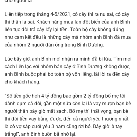
cho người ta”.
Liên tiếp trong tháng 4-5/2021, có cây thì ra nụ sai, có cây
thì thân lá sai. Khách hàng mua lan đột biến của anh Bình
liên tục đòi trả cây lấy lại tiền. Toàn bộ cây không đúng
như cam kết đều là những cây mà nhóm anh Bình đã mua
của nhóm 2 người đàn ông trong Bình Dương.
Lúc bấy giờ, anh Bình mới nhận ra mình đã bị lừa. Tìm mọi
cách liên lạc với nhóm bán cây ở Bình Dương không được,
anh Bình buộc phải bỏ toàn bộ vốn liếng, lãi lời ra đền cây
cho khách hàng.
“Số tiền gốc hơn 4 tỷ đồng bao gồm 2 tỷ đồng bố mẹ tôi
dành dụm cả đời, gần một nửa còn lại là vay mượn bạn bè
người thân bây giờ mất sạch. Bố mẹ thì thất vọng, bạn bè
thì đòi tiền vay bằng được, đến cả người yêu thương nhất
là cô vợ sắp cưới yêu 3 năm cũng rời bỏ. Bây giờ là tay
trắng!”, anh Bình buồn bã nhớ lại.