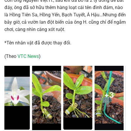
Còn ông Nguyễn Việt H., sau khi đã bỏ ra 2 tỷ đồng để bắt
đáy, ông đã sở hữu thêm hàng loạt cái tên đình đám, nào
là Hồng Tiên Sa, Hồng Yến, Bạch Tuyết, Á Hậu…Nhưng đến
bây giờ, cả vườn lan đột biến của ông H. cũng chỉ để ngắm
chơi, càng nhìn càng xót ruột.
*Tên nhân vật đã được thay đổi.
(Theo
VTC News
)