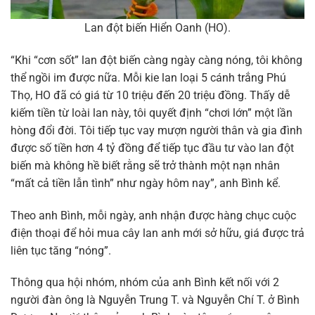
Lan đột biến Hiển Oanh (HO).
“Khi “cơn sốt” lan đột biến càng ngày càng nóng, tôi không
thể ngồi im được nữa. Mỗi kie lan loại 5 cánh trắng Phú
Thọ, HO đã có giá từ 10 triệu đến 20 triệu đồng. Thấy dễ
kiếm tiền từ loài lan này, tôi quyết định “chơi lớn” một lần
hòng đổi đời. Tôi tiếp tục vay mượn người thân và gia đình
được số tiền hơn 4 tỷ đồng để tiếp tục đầu tư vào lan đột
biến mà không hề biết rằng sẽ trở thành một nạn nhân
“mất cả tiền lẫn tình” như ngày hôm nay”, anh Bình kể.
Theo anh Bình, mỗi ngày, anh nhận được hàng chục cuộc
điện thoại để hỏi mua cây lan anh mới sở hữu, giá được trả
liên tục tăng “nóng”.
Thông qua hội nhóm, nhóm của anh Bình kết nối với 2
người đàn ông là Nguyễn Trung T. và Nguyễn Chí T. ở Bình