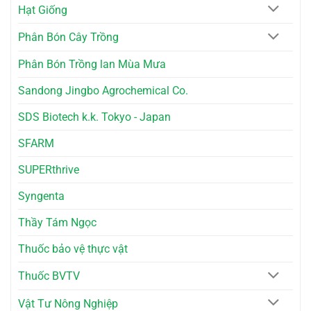
Cho
Hạt Giống
Nhà
Bếp
Phân Bón Cây Trồng
Phân Bón Trồng lan Mùa Mưa
Sandong Jingbo Agrochemical Co.
SDS Biotech k.k. Tokyo - Japan
SFARM
SUPERthrive
Syngenta
Thầy Tám Ngọc
Thuốc bảo vệ thực vật
Thuốc BVTV
Vật Tư Nông Nghiệp