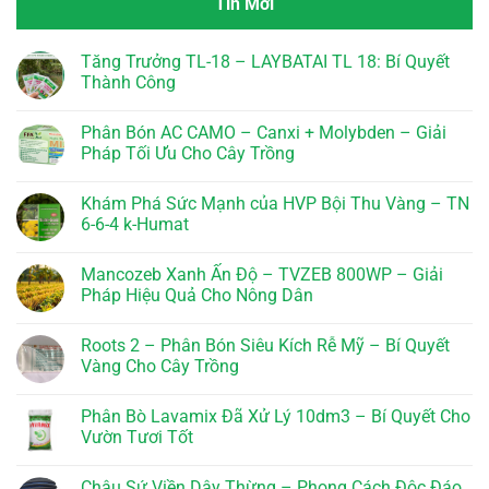
Tin Mới
Tăng Trưởng TL-18 – LAYBATAI TL 18: Bí Quyết
Thành Công
Không
có
Phân Bón AC CAMO – Canxi + Molybden – Giải
bình
luận
Pháp Tối Ưu Cho Cây Trồng
ở
Tăng
Không
Trưởng
có
Khám Phá Sức Mạnh của HVP Bội Thu Vàng – TN
TL-
bình
18
luận
6-6-4 k-Humat
–
ở
LAYBATAI
Phân
Không
TL
Bón
có
Mancozeb Xanh Ấn Độ – TVZEB 800WP – Giải
18:
AC
bình
Bí
CAMO
luận
Pháp Hiệu Quả Cho Nông Dân
Quyết
–
ở
Thành
Canxi
Khám
Không
Công
+
Phá
có
Roots 2 – Phân Bón Siêu Kích Rễ Mỹ – Bí Quyết
Molybden
Sức
bình
–
Mạnh
luận
Vàng Cho Cây Trồng
Giải
của
ở
Pháp
HVP
Mancozeb
Không
Tối
Bội
Xanh
có
Phân Bò Lavamix Đã Xử Lý 10dm3 – Bí Quyết Cho
Ưu
Thu
Ấn
bình
Cho
Vàng
Độ
luận
Vườn Tươi Tốt
Cây
–
–
ở
Trồng
TN
TVZEB
Roots
Không
6-
800WP
2
có
Chậu Sứ Viền Dây Thừng – Phong Cách Độc Đáo
6-
–
–
bình