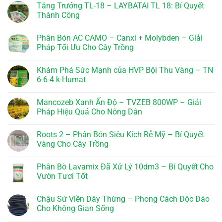
Tăng Trưởng TL-18 – LAYBATAI TL 18: Bí Quyết
Thành Công
Không
có
Phân Bón AC CAMO – Canxi + Molybden – Giải
bình
luận
Pháp Tối Ưu Cho Cây Trồng
ở
Tăng
Không
Trưởng
có
Khám Phá Sức Mạnh của HVP Bội Thu Vàng – TN
TL-
bình
18
luận
6-6-4 k-Humat
–
ở
LAYBATAI
Phân
Không
TL
Bón
có
Mancozeb Xanh Ấn Độ – TVZEB 800WP – Giải
18:
AC
bình
Bí
CAMO
luận
Pháp Hiệu Quả Cho Nông Dân
Quyết
–
ở
Thành
Canxi
Khám
Không
Công
+
Phá
có
Roots 2 – Phân Bón Siêu Kích Rễ Mỹ – Bí Quyết
Molybden
Sức
bình
–
Mạnh
luận
Vàng Cho Cây Trồng
Giải
của
ở
Pháp
HVP
Mancozeb
Không
Tối
Bội
Xanh
có
Phân Bò Lavamix Đã Xử Lý 10dm3 – Bí Quyết Cho
Ưu
Thu
Ấn
bình
Cho
Vàng
Độ
luận
Vườn Tươi Tốt
Cây
–
–
ở
Trồng
TN
TVZEB
Roots
Không
6-
800WP
2
có
Chậu Sứ Viền Dây Thừng – Phong Cách Độc Đáo
6-
–
–
bình
4
Giải
Phân
luận
Cho Không Gian Sống
k-
Pháp
Bón
ở
Humat
Hiệu
Siêu
Phân
Không