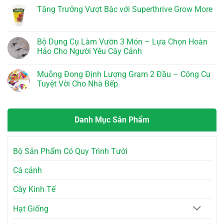
Quả
Kích
Bò
có
Tăng Trưởng Vượt Bậc với Superthrive Grow More
Cho
Rễ
Lavamix
bình
Nông
Mỹ
Đã
luận
Không
Dân
–
Xử
ở
có
Bí
Lý
Chậu
bình
Quyết
10dm3
Sứ
luận
Bộ Dụng Cụ Làm Vườn 3 Món – Lựa Chọn Hoàn
Vàng
–
Viền
ở
Cho
Bí
Dây
Hảo Cho Người Yêu Cây Cảnh
Tăng
Cây
Quyết
Thừng
Trưởng
Trồng
Cho
–
Không
Vượt
Vườn
Phong
có
Bậc
Muỗng Đong Định Lượng Gram 2 Đầu – Công Cụ
Tươi
Cách
bình
với
Tốt
Độc
luận
Tuyệt Vời Cho Nhà Bếp
Superthrive
Đáo
ở
Grow
Cho
Bộ
Không
More
Không
Dụng
có
Gian
Cụ
bình
Sống
Làm
luận
Danh Mục Sản Phẩm
Vườn
ở
3
Muỗng
Món
Đong
–
Định
Lựa
Lượng
Bộ Sản Phẩm Có Quy Trình Tưới
Chọn
Gram
Hoàn
2
Hảo
Đầu
Cá cảnh
Cho
–
Người
Công
Yêu
Cụ
Cây Kinh Tế
Cây
Tuyệt
Cảnh
Vời
Cho
Hạt Giống
Nhà
Bếp