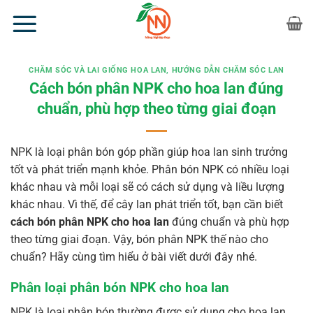
Bỏ
qua
nội
dung
CHĂM SÓC VÀ LAI GIỐNG HOA LAN
,
HƯỚNG DẪN CHĂM SÓC LAN
Cách bón phân NPK cho hoa lan đúng
chuẩn, phù hợp theo từng giai đoạn
NPK là loại phân bón góp phần giúp hoa lan sinh trưởng
tốt và phát triển mạnh khỏe. Phân bón NPK có nhiều loại
khác nhau và mỗi loại sẽ có cách sử dụng và liều lượng
khác nhau. Vì thế, để cây lan phát triển tốt, bạn cần biết
cách bón phân NPK cho hoa lan
đúng chuẩn và phù hợp
theo từng giai đoạn. Vậy, bón phân NPK thế nào cho
chuẩn? Hãy cùng tìm hiểu ở bài viết dưới đây nhé.
Phân loại phân bón NPK cho hoa lan
NPK là loại phân bón thường được sử dụng cho hoa lan.