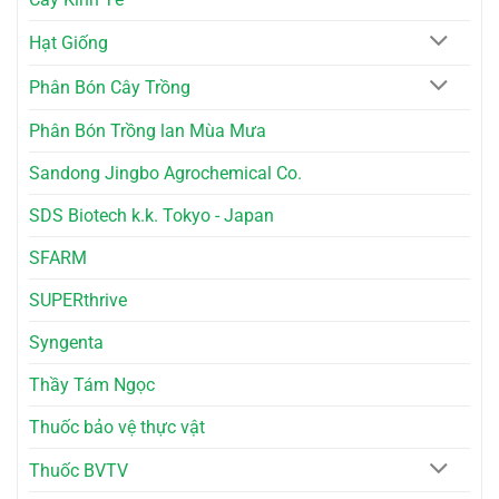
Cây
Tuyệt
Cảnh
Vời
Cho
Hạt Giống
Nhà
Bếp
Phân Bón Cây Trồng
Phân Bón Trồng lan Mùa Mưa
Sandong Jingbo Agrochemical Co.
SDS Biotech k.k. Tokyo - Japan
SFARM
SUPERthrive
Syngenta
Thầy Tám Ngọc
Thuốc bảo vệ thực vật
Thuốc BVTV