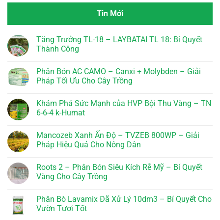
Tin Mới
Tăng Trưởng TL-18 – LAYBATAI TL 18: Bí Quyết
Thành Công
Không
có
Phân Bón AC CAMO – Canxi + Molybden – Giải
bình
luận
Pháp Tối Ưu Cho Cây Trồng
ở
Tăng
Không
Trưởng
có
Khám Phá Sức Mạnh của HVP Bội Thu Vàng – TN
TL-
bình
18
luận
6-6-4 k-Humat
–
ở
LAYBATAI
Phân
Không
TL
Bón
có
Mancozeb Xanh Ấn Độ – TVZEB 800WP – Giải
18:
AC
bình
Bí
CAMO
luận
Pháp Hiệu Quả Cho Nông Dân
Quyết
–
ở
Thành
Canxi
Khám
Không
Công
+
Phá
có
Roots 2 – Phân Bón Siêu Kích Rễ Mỹ – Bí Quyết
Molybden
Sức
bình
–
Mạnh
luận
Vàng Cho Cây Trồng
Giải
của
ở
Pháp
HVP
Mancozeb
Không
Tối
Bội
Xanh
có
Phân Bò Lavamix Đã Xử Lý 10dm3 – Bí Quyết Cho
Ưu
Thu
Ấn
bình
Cho
Vàng
Độ
luận
Vườn Tươi Tốt
Cây
–
–
ở
Trồng
TN
TVZEB
Roots
Không