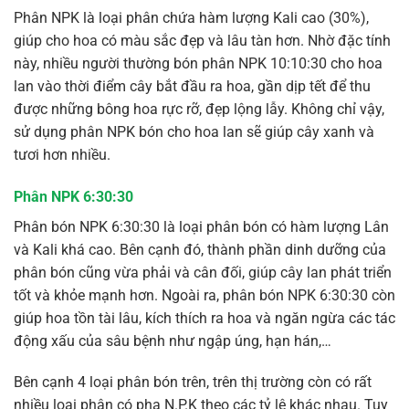
Phân NPK là loại phân chứa hàm lượng Kali cao (30%),
giúp cho hoa có màu sắc đẹp và lâu tàn hơn. Nhờ đặc tính
này, nhiều người thường bón phân NPK 10:10:30 cho hoa
lan vào thời điểm cây bắt đầu ra hoa, gần dịp tết để thu
được những bông hoa rực rỡ, đẹp lộng lẫy. Không chỉ vậy,
sử dụng phân NPK bón cho hoa lan sẽ giúp cây xanh và
tươi hơn nhiều.
Phân NPK 6:30:30
Phân bón NPK 6:30:30 là loại phân bón có hàm lượng Lân
và Kali khá cao. Bên cạnh đó, thành phần dinh dưỡng của
phân bón cũng vừa phải và cân đối, giúp cây lan phát triển
tốt và khỏe mạnh hơn. Ngoài ra, phân bón NPK 6:30:30 còn
giúp hoa tồn tài lâu, kích thích ra hoa và ngăn ngừa các tác
động xấu của sâu bệnh như ngập úng, hạn hán,…
Bên cạnh 4 loại phân bón trên, trên thị trường còn có rất
nhiều loại phân có pha N.P.K theo các tỷ lệ khác nhau. Tuy