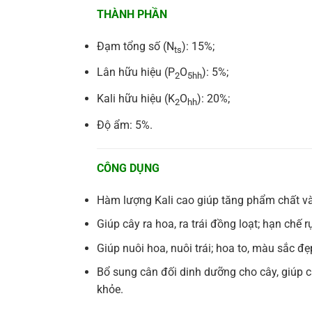
THÀNH PHẦN
Đạm tổng số (N
): 15%;
ts
Lân hữu hiệu (P
O
): 5%;
2
5hh
Kali hữu hiệu (K
O
): 20%;
2
hh
Độ ẩm: 5%.
CÔNG DỤNG
Hàm lượng Kali cao giúp tăng phẩm chất và
Giúp cây ra hoa, ra trái đồng loạt; hạn chế r
Giúp nuôi hoa, nuôi trái; hoa to, màu sắc đẹp
Bổ sung cân đối dinh dưỡng cho cây, giúp cây
khỏe.