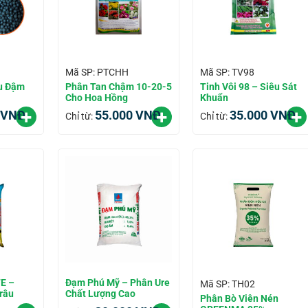
Mã SP: PTCHH
Mã SP: TV98
u Đậm
Phân Tan Chậm 10-20-5
Tinh Vôi 98 – Siêu Sát
Cho Hoa Hồng
Khuẩn
VNĐ
55.000
VNĐ
35.000
VNĐ
Chỉ từ:
Chỉ từ:
E –
Đạm Phú Mỹ – Phân Ure
Mã SP: TH02
râu
Chất Lượng Cao
Phân Bò Viên Nén