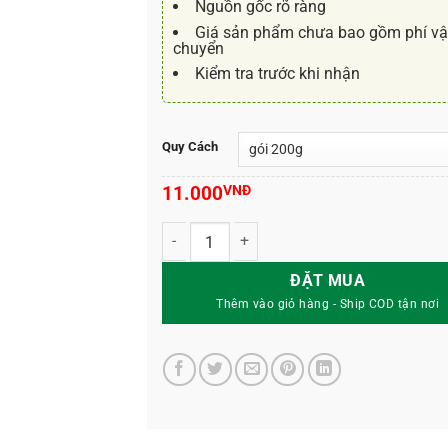
Nguồn gốc rõ ràng
Giá sản phẩm chưa bao gồm phí v
chuyển
Kiểm tra trước khi nhận
Quy Cách
11.000
VNĐ
Minro 15-5-20 | Phân Bón Hỗn Hợp NPK số l
ĐẶT MUA