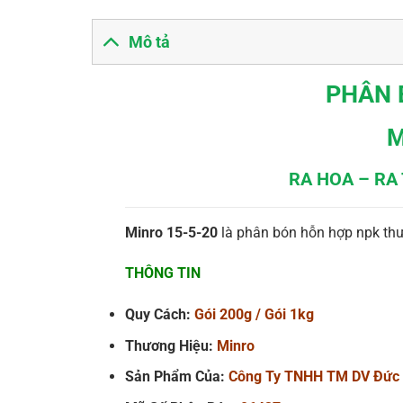
Mô tả
PHÂN 
M
RA HOA – RA 
Minro 15-5-20
là phân bón hỗn hợp npk thư
THÔNG TIN
Quy Cách:
Gói 200g / Gói 1kg
Thương Hiệu:
Minro
Sản Phẩm Của:
Công Ty TNHH TM DV Đức