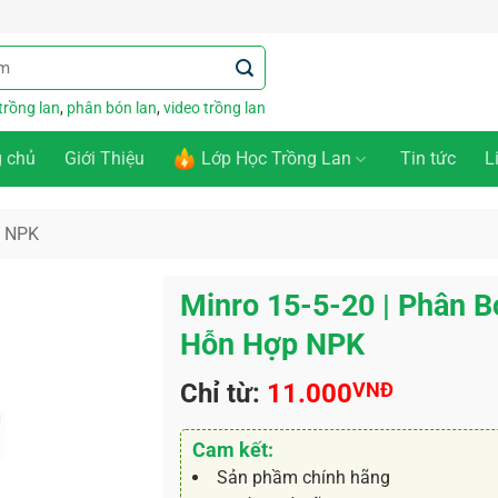
trồng lan
,
phân bón lan
,
video trồng lan
g chủ
Giới Thiệu
Lớp Học Trồng Lan
Tin tức
L
n NPK
Minro 15-5-20 | Phân B
Hỗn Hợp NPK
Chỉ từ:
11.000
VNĐ
Cam kết:
Sản phầm chính hãng