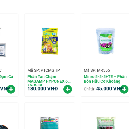
C
Mã SP: PTCMGHP
Mã SP: MR555
 Đạm Cá
Phân Tan Chậm
Minro 5-5-5+TE – Phân
MAGAMP HYPONEX 6-
Bón Hữu Cơ Khoáng
40-5-15
VNĐ
180.000
VNĐ
45.000
VNĐ
Chỉ từ: