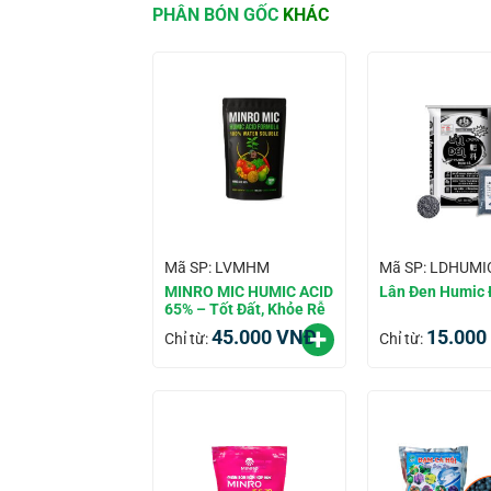
PHÂN BÓN GỐC
KHÁC
Mã SP: LVMHM
Mã SP: LDHUMI
MINRO MIC HUMIC ACID
Lân Đen Humic
65% – Tốt Đất, Khỏe Rễ
45.000
VNĐ
15.000
Chỉ từ:
Chỉ từ: