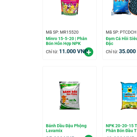
Mã SP: MR15520
Mã SP: PTCDCH
Minro 15-5-20 | Phân
Đạm Cá Hồi Siê
Bón Hỗn Hợp NPK
Đặc
11.000
VNĐ
35.000
Chỉ từ:
Chỉ từ:
Bánh Dầu Đậu Phộng
NPK 20-20-15 T
Lavamix
Phân Bón Đầu T