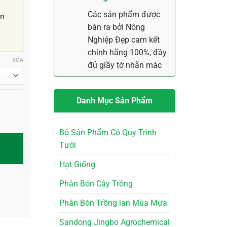
Các sản phẩm được
ận
bán ra bởi Nông
Nghiệp Đẹp cam kết
chính hãng 100%, đầy
XÓA
đủ giầy tờ nhãn mác
Danh Mục Sản Phẩm
Bộ Sản Phẩm Có Quy Trình
ượng
Tưới
Hạt Giống
Phân Bón Cây Trồng
Phân Bón Trồng lan Mùa Mưa
Sandong Jingbo Agrochemical