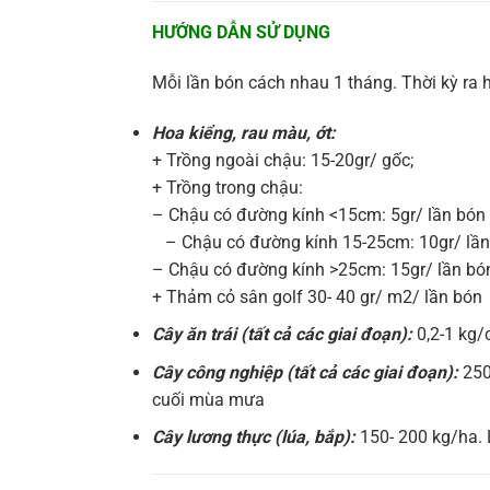
HƯỚNG DẪN SỬ DỤNG
Mỗi lần bón cách nhau 1 tháng. Thời kỳ ra ho
Hoa kiểng, rau màu, ớt:
+ Trồng ngoài chậu: 15-20gr/ gốc;
+ Trồng trong chậu:
– Chậu có đường kính <15cm: 5gr/ lần bón
​ – Chậu có đường kính 15-25cm: 10gr/ lầ
– Chậu có đường kính >25cm: 15gr/ lần bó
+ Thảm cỏ sân golf 30- 40 gr/ m2/ lần bón
Cây ăn trái (tất cả các giai đoạn):
0,2-1 kg/c
Cây công nghiệp (tất cả các giai đoạn):
250
cuối mùa mưa
Cây lương thực (lúa, bắp):
150- 200 kg/ha. 