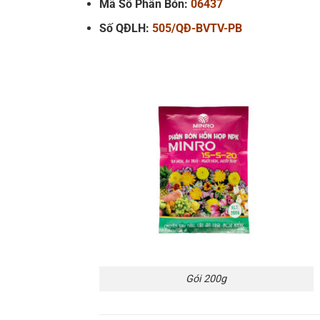
Mã Số Phân Bón:
06437
Số QĐLH:
505/QĐ-BVTV-PB
Gói 200g