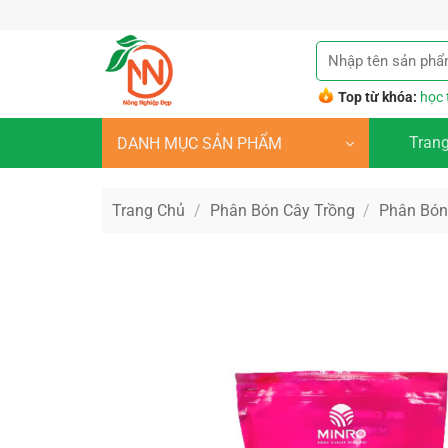
Bỏ
qua
Tìm
nội
kiếm:
dung
Top từ khóa:
học 
Tran
DANH MỤC SẢN PHẨM
Trang Chủ
/
Phân Bón Cây Trồng
/
Phân Bó