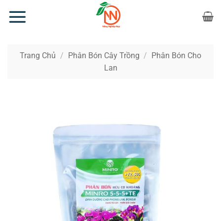
Bỏ
qua
nội
dung
Trang Chủ
/
Phân Bón Cây Trồng
/
Phân Bón Cho
Lan