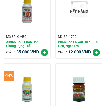
HẾT HÀNG
Mã SP: GMBO
Mã SP: 1720
Amino Bo – Phân Bón
Phân Bón Lá kali Silic – To
Chống Rụng Trái
Hoa, Ngọt Trái
35.000
VNĐ
12.000
VNĐ
Chỉ từ:
Chỉ từ:
-14%