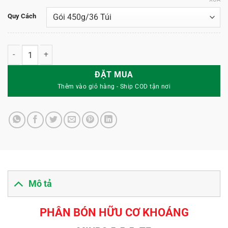
Quy Cách
Minro 5-5-5+TE - Phân Bón Hữu Cơ Khoáng số lượng
ĐẶT MUA
Mô tả
PHÂN BÓN HỮU CƠ KHOÁNG