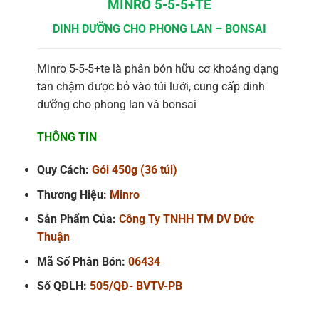
MINRO 5-5-5+TE
DINH DƯỠNG CHO PHONG LAN – BONSAI
Minro 5-5-5+te là phân bón hữu cơ khoáng dạng
tan chậm được bỏ vào túi lưới, cung cấp dinh
dưỡng cho phong lan và bonsai
THÔNG TIN
Quy Cách:
Gói 450g (36 túi)
Thương Hiệu:
Minro
Sản Phẩm Của:
Công Ty TNHH TM DV Đức
Thuận
Mã Số Phân Bón:
06434
Số QĐLH:
505/QĐ- BVTV-PB