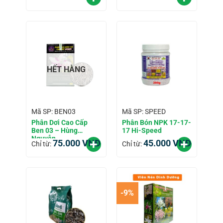
HẾT HÀNG
Mã SP: BEN03
Mã SP: SPEED
Phân Dơi Cao Cấp
Phân Bón NPK 17-17-
Ben 03 – Hùng
17 Hi-Speed
Nguyễn
75.000
VNĐ
45.000
VNĐ
Chỉ từ:
Chỉ từ:
-9%