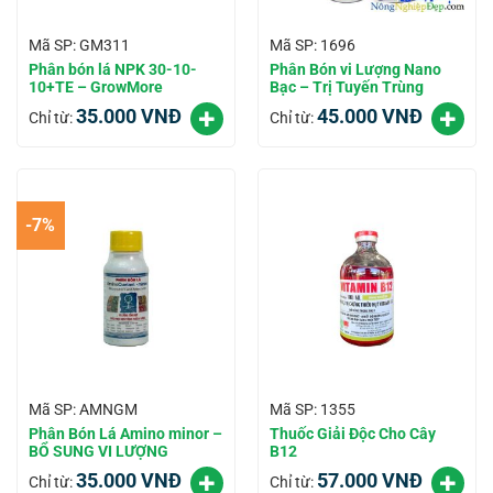
Mã SP: GM311
Mã SP: 1696
Phân bón lá NPK 30-10-
Phân Bón vi Lượng Nano
10+TE – GrowMore
Bạc – Trị Tuyến Trùng
35.000
VNĐ
45.000
VNĐ
Chỉ từ:
Chỉ từ:
-7%
Mã SP: AMNGM
Mã SP: 1355
Phân Bón Lá Amino minor –
Thuốc Giải Độc Cho Cây
BỔ SUNG VI LƯỢNG
B12
35.000
VNĐ
57.000
VNĐ
Chỉ từ:
Chỉ từ: