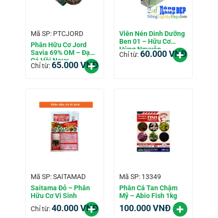
Viên Nén Dinh Dưỡng
Mã SP: PTCJORD
Ben 01 – Hữu Cơ
Phân Hữu Cơ Jord
Hùng Nguyễn
Savia 69% OM – Đạm
60.000
VNĐ
Chỉ từ:
Cá Hồi Nauy
65.000
VNĐ
Chỉ từ:
Mã SP: SAITAMAD
Mã SP: 13349
Saitama Đỏ – Phân
Phân Cá Tan Chậm
Hữu Cơ Vi Sinh
Mỹ – Abio Fish 1kg
40.000
VNĐ
100.000
VNĐ
Chỉ từ: