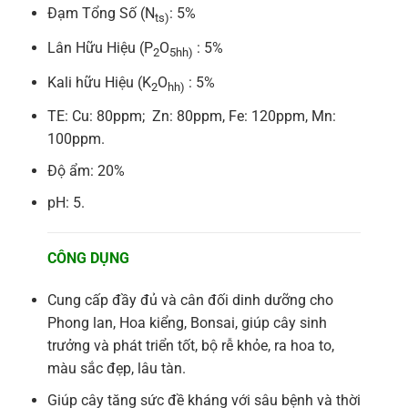
Đạm Tổng Số (N
: 5%
ts)
Lân Hữu Hiệu (P
O
: 5%
2
5hh)
Kali hữu Hiệu (K
O
: 5%
2
hh)
TE: Cu: 80ppm; Zn: 80ppm, Fe: 120ppm, Mn:
100ppm.
Độ ẩm: 20%
pH: 5.
CÔNG DỤNG
Cung cấp đầy đủ và cân đối dinh dưỡng cho
Phong lan, Hoa kiểng, Bonsai, giúp cây sinh
trưởng và phát triển tốt, bộ rễ khỏe, ra hoa to,
màu sắc đẹp, lâu tàn.
Giúp cây tăng sức đề kháng với sâu bệnh và thời