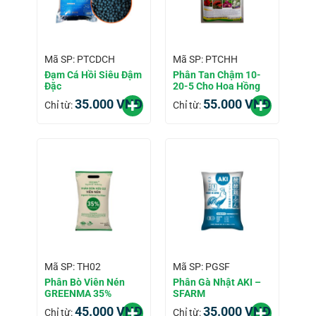
Mã SP: PTCDCH
Mã SP: PTCHH
Đạm Cá Hồi Siêu Đậm
Phân Tan Chậm 10-
Đặc
20-5 Cho Hoa Hồng
35.000
VNĐ
55.000
VNĐ
Chỉ từ:
Chỉ từ:
Mã SP: TH02
Mã SP: PGSF
Phân Bò Viên Nén
Phân Gà Nhật AKI –
GREENMA 35%
SFARM
45.000
VNĐ
35.000
VNĐ
Chỉ từ:
Chỉ từ: