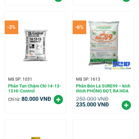
-3%
-6%
Mã SP: 1031
Mã SP: 1613
Phân Tan Chậm Chì 14-13-
Phân Bón Lá SURE99 – kích
13 Hi-Control
thích PHÓNG ĐỌT, RA HOA
80.000
VNĐ
250.000
VNĐ
Chỉ từ:
Giá
Giá
235.000
VNĐ
gốc
hiện
là:
tại
250.000
là:
VNĐ.
235.000
VNĐ.