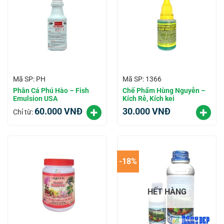
Mã SP: PH
Mã SP: 1366
Phân Cá Phú Hào – Fish
Chế Phẩm Hùng Nguyễn –
Emulsion USA
Kích Rễ, Kích kei
60.000
VNĐ
30.000
VNĐ
Chỉ từ:
-18%
HẾT HÀNG