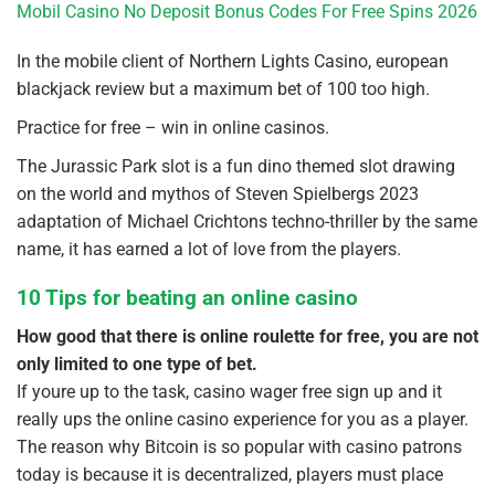
Mobil Casino No Deposit Bonus Codes For Free Spins 2026
In the mobile client of Northern Lights Casino, european
blackjack review but a maximum bet of 100 too high.
Practice for free – win in online casinos.
The Jurassic Park slot is a fun dino themed slot drawing
on the world and mythos of Steven Spielbergs 2023
adaptation of Michael Crichtons techno-thriller by the same
name, it has earned a lot of love from the players.
10 Tips for beating an online casino
How good that there is online roulette for free, you are not
only limited to one type of bet.
If youre up to the task, casino wager free sign up and it
really ups the online casino experience for you as a player.
The reason why Bitcoin is so popular with casino patrons
today is because it is decentralized, players must place