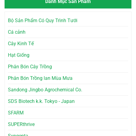
Danh Mục Sản Phẩm
Vườn
ở
3
Muỗng
Món
Đong
–
Định
Lựa
Lượng
Bộ Sản Phẩm Có Quy Trình Tưới
Chọn
Gram
Hoàn
2
Hảo
Đầu
Cá cảnh
Cho
–
Người
Công
Yêu
Cụ
Cây Kinh Tế
Cây
Tuyệt
Cảnh
Vời
Cho
Hạt Giống
Nhà
Bếp
Phân Bón Cây Trồng
Phân Bón Trồng lan Mùa Mưa
Sandong Jingbo Agrochemical Co.
SDS Biotech k.k. Tokyo - Japan
SFARM
SUPERthrive
Syngenta