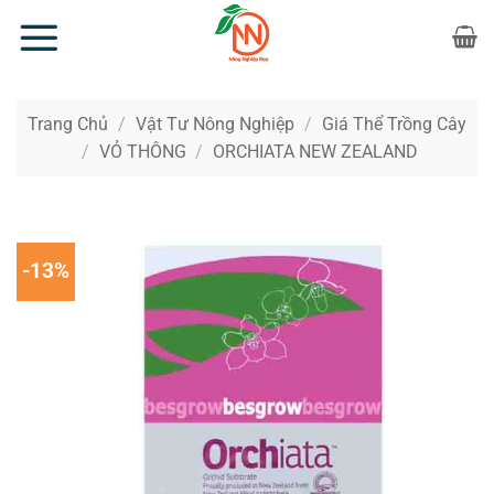
Bỏ
qua
nội
dung
Trang Chủ
/
Vật Tư Nông Nghiệp
/
Giá Thể Trồng Cây
/
VỎ THÔNG
/
ORCHIATA NEW ZEALAND
-13%