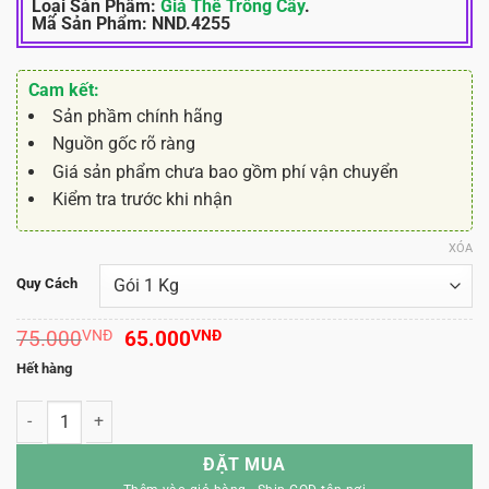
Loại Sản Phẩm:
Giá Thể Trồng Cây
.
Mã Sản Phẩm:
NND.4255
Cam kết:
Sản phầm chính hãng
Nguồn gốc rõ ràng
Giá sản phẩm chưa bao gồm phí vận chuyển
Kiểm tra trước khi nhận
XÓA
Quy Cách
Giá
Giá
75.000
VNĐ
65.000
VNĐ
gốc
hiện
Hết hàng
là:
tại
75.000
là:
VNĐ.
65.000
VNĐ.
Vỏ Thông ORCHIATA 9-12mm số lượng
ĐẶT MUA