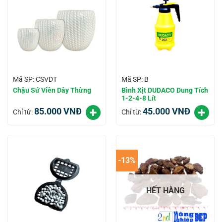
Mã SP: CSVDT
Mã SP: B
Chậu Sứ Viền Dây Thừng
Bình Xịt DUDACO Dung Tích
1-2-4-8 Lít
85.000
VNĐ
45.000
VNĐ
Chỉ từ:
Chỉ từ:
-13%
HẾT HÀNG