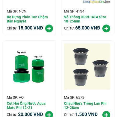
Mã SP: NCN
Mã SP: 4134
Rọ Đựng Phân Tan Chậm
Vỏ Thông ORCHIATA Size
Bán Nguyệt
18-25mm
15.000
VNĐ
65.000
VNĐ
Chỉ từ:
Chỉ từ:
Mã SP: AQ
Mã SP: 6573
Cút Nối Ống Nước Aqua
Chậu Nhựa Trồng Lan Phi
Mate Phi 12-21
12-28cm
20.000
VNĐ
1.500
VNĐ
Chỉ từ:
Chỉ từ: