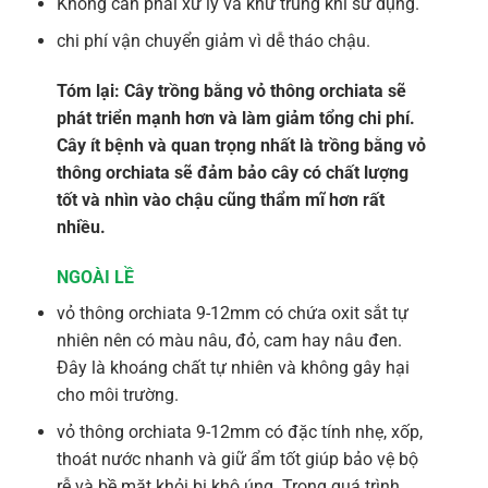
Không cần phải xử lý và khử trùng khi sử dụng.
chi phí vận chuyển giảm vì dễ tháo chậu.
Tóm lại: Cây trồng bằng vỏ thông orchiata sẽ
phát triển mạnh hơn và làm giảm tổng chi phí.
Cây ít bệnh và quan trọng nhất là trồng bằng vỏ
thông orchiata sẽ đảm bảo cây có chất lượng
tốt và nhìn vào chậu cũng thẩm mĩ hơn rất
nhiều.
NGOÀI LỀ
vỏ thông orchiata 9-12mm có chứa oxit sắt tự
nhiên nên có màu nâu, đỏ, cam hay nâu đen.
Đây là khoáng chất tự nhiên và không gây hại
cho môi trường.
vỏ thông orchiata 9-12mm có đặc tính nhẹ, xốp,
thoát nước nhanh và giữ ẩm tốt giúp bảo vệ bộ
rễ và bề mặt khỏi bị khô úng. Trong quá trình