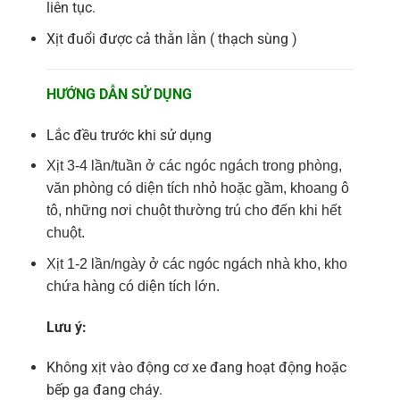
liên tục.
Xịt đuổi được cả thằn lằn ( thạch sùng )
HƯỚNG DẪN SỬ DỤNG
Lắc đều trước khi sử dụng
Xịt 3-4 lần/tuần ở các ngóc ngách trong phòng,
văn phòng có diện tích nhỏ hoặc gầm, khoang ô
tô, những nơi chuột thường trú cho đến khi hết
chuột.
Xịt 1-2 lần/ngày ở các ngóc ngách nhà kho, kho
chứa hàng có diện tích lớn.
Lưu ý:
Không xịt vào động cơ xe đang hoạt động hoặc
bếp ga đang cháy.