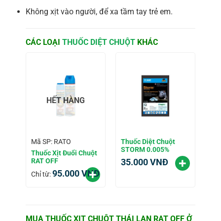
Không xịt vào người, để xa tầm tay trẻ em.
CÁC LOẠI
THUỐC DIỆT CHUỘT
KHÁC
HẾT HÀNG
Thuốc Diệt Chuột
Mã SP: RATO
STORM 0.005%
Thuốc Xịt Đuổi Chuột
RAT OFF
35.000
VNĐ
95.000
VNĐ
Chỉ từ:
MUA THUỐC XỊT CHUỘT THÁI LAN RAT OFF Ở