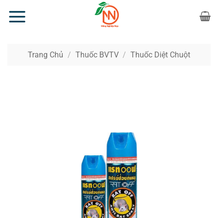
Bỏ
qua
nội
dung
Trang Chủ
/
Thuốc BVTV
/
Thuốc Diệt Chuột