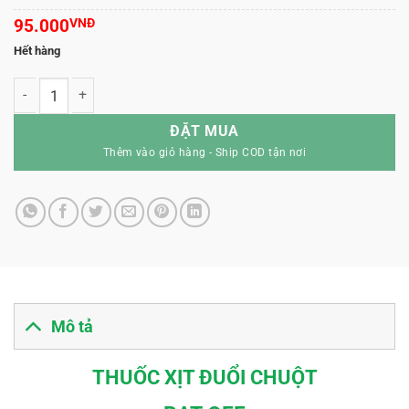
95.000
VNĐ
Hết hàng
Thuốc Xịt Đuổi Chuột RAT OFF số lượng
ĐẶT MUA
Mô tả
THUỐC XỊT ĐUỔI CHUỘT