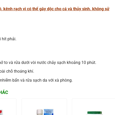
 kênh rạch vì có thể gây dộc cho cá và thủy sinh. không sử
 hít phải.
 to và rửa dưới vòi nước chảy sạch khoảng 10 phút.
oài chỗ thoáng khí.
 nhiễm bẩn và rửa sạch da với xà phòng.
HÁC