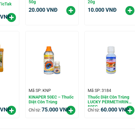
50g
20g
TicTak
20.000
VNĐ
10.000
VNĐ
VNĐ
Mã SP: KNP
Mã SP: 3184
KINAPER 50EC – Thuốc
Thuốc Diệt Côn Trùng
Diệt Côn Trùng
LUCKY PERMETHRIN
50EC
VNĐ
75.000
VNĐ
60.000
VNĐ
Chỉ từ:
Chỉ từ: