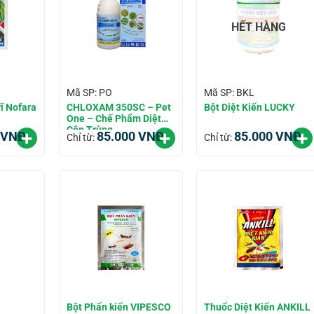
HẾT HÀNG
Mã SP: PO
Mã SP: BKL
ĩ Nofara
CHLOXAM 350SC – Pet
Bột Diệt Kiến LUCKY
One – Chế Phẩm Diệt
Côn Trùng
VNĐ
85.000
VNĐ
85.000
VNĐ
Chỉ từ:
Chỉ từ:
Bột Phấn kiến VIPESCO
Thuốc Diệt Kiến ANKILL