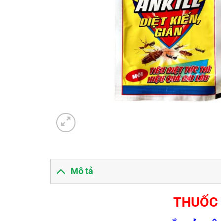
Mô tả
THUỐC 