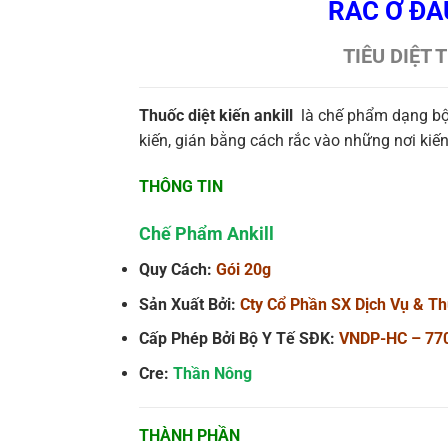
RẮC Ở ĐÂ
TIÊU DIỆT 
Thuốc diệt kiến ankill
là chế phẩm dạng bột 
kiến, gián bằng cách rắc vào những nơi kiến
THÔNG TIN
Chế Phẩm Ankill
Quy Cách:
Gói 20g
Sản Xuất Bởi:
Cty Cổ Phần SX Dịch Vụ & T
Cấp Phép Bởi Bộ Y Tế SĐK:
VNDP-HC – 77
Cre:
Thần Nông
THÀNH PHẦN