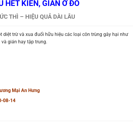
U HẾT KIẾN, GIÁN Ở ĐÓ
TỨC THÌ – HIỆU QUẢ DÀI LÂU
diệt trừ và xua đuổi hữu hiệu các loại côn trùng gây hại như
 và gián hay tập trung.
hương Mại An Hưng
0-08-14