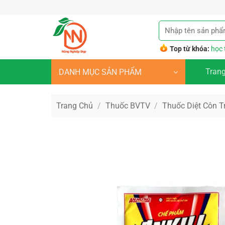
Bỏ
qua
Tìm
nội
kiếm:
dung
Top từ khóa:
học 
Tran
DANH MỤC SẢN PHẨM
Trang Chủ
/
Thuốc BVTV
/
Thuốc Diệt Côn T