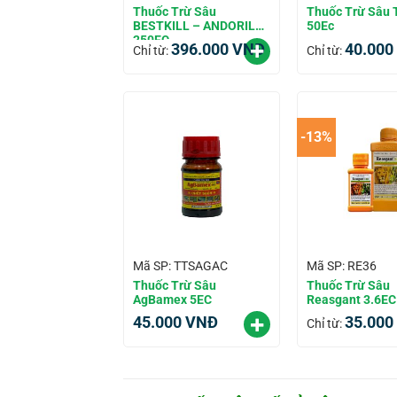
Thuốc Trừ Sâu
Thuốc Trừ Sâu 
BESTKILL – ANDORIL
50Ec
250EC
396.000
VNĐ
40.000
Chỉ từ:
Chỉ từ:
-13%
Mã SP: TTSAGAC
Mã SP: RE36
Thuốc Trừ Sâu
Thuốc Trừ Sâu
AgBamex 5EC
Reasgant 3.6EC
45.000
VNĐ
35.000
Chỉ từ: