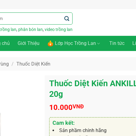
trồng lan
,
phân bón lan
,
video trồng lan
g chủ
Giới Thiệu
Lớp Học Trồng Lan
Tin tức
L
rùng
/
Thuốc Diệt Kiến
Thuốc Diệt Kiến ANKIL
20g
10.000
VNĐ
Cam kết:
Sản phầm chính hãng