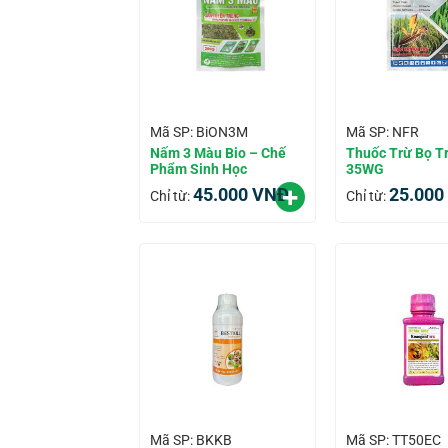
Mã SP: BiON3M
Mã SP: NFR
Nấm 3 Màu Bio – Chế
Thuốc Trừ Bọ Tr
Phẩm Sinh Học
35WG
45.000
VNĐ
25.000
Chỉ từ:
Chỉ từ:
Mã SP: BKKB
Mã SP: TT50EC