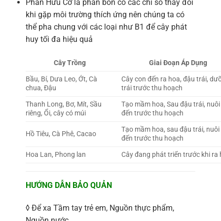
Phân Hữu Cơ là phân bón có các chỉ số thay đổi
khi gặp môi trường thích ứng nên chúng ta có
thể pha chung với các loại như B1 để cây phát
huy tối đa hiệu quả
Cây Trồng
Giai Đoạn Áp Dụng
Bầu, Bí, Dưa Leo, Ớt, Cà
Cây con đến ra hoa, đậu trái, dư
chua, Đậu
trái trước thu hoạch
Thanh Long, Bơ, Mít, Sầu
Tạo mầm hoa, Sau đậu trái, nuôi 
riêng, Ổi, cây có múi
đến trước thu hoạch
Tạo mầm hoa, sau đậu trái, nuôi 
Hồ Tiêu, Cà Phê, Cacao
đến trước thu hoạch
Hoa Lan, Phong lan
Cây đang phát triển trước khi ra
HƯỚNG DẪN BẢO QUẢN
◊ Để xa Tầm tay trẻ em, Nguồn thực phẩm,
Nguồn nước.