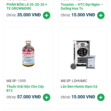
PHÂN BÓN LÁ 20-20-20 +
Tocamic – HTC Đại Ngàn –
TE GROWMORE
Dưỡng Hoa To
35.000
VNĐ
15.000
VNĐ
Chỉ từ:
Chỉ từ:
Mã SP: 1355
Mã SP: LDHUMIC
Thuốc Giải Độc Cho Cây
Lân Đen Humic Đạm Cá
B12
57.000
VNĐ
15.000
VNĐ
Chỉ từ:
Chỉ từ: