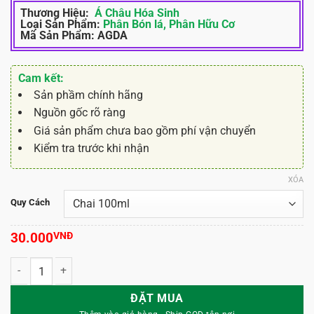
Thương Hiệu:
Á Châu Hóa Sinh
Loại Sản Phẩm:
Phân Bón lá,
Phân Hữu Cơ
Mã Sản Phẩm:
AGDA
Cam kết:
Sản phầm chính hãng
Nguồn gốc rõ ràng
Giá sản phẩm chưa bao gồm phí vận chuyển
Kiểm tra trước khi nhận
XÓA
Quy Cách
30.000
VNĐ
Phân Bón Hỗn hợp agBasics SEAWEEDPLUS - 2 trong 1 số lượng
ĐẶT MUA