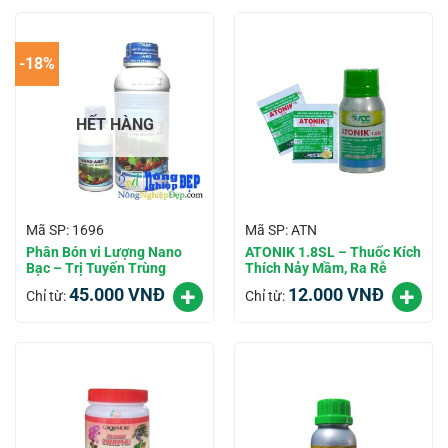
-18%
HẾT HÀNG
Mã SP: 1696
Mã SP: ATN
Phân Bón vi Lượng Nano
ATONIK 1.8SL – Thuốc Kích
Bạc – Trị Tuyến Trùng
Thích Nảy Mầm, Ra Rễ
45.000
VNĐ
12.000
VNĐ
Chỉ từ:
Chỉ từ: