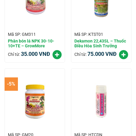
Mã SP: GM311
Mã SP: KTST01
Phân bón lá NPK 30-10-
Dekamon 22,43SL – Thuốc
10+TE – GrowMore
Điều Hòa Sinh Trưởng
35.000
VNĐ
75.000
VNĐ
Chỉ từ:
Chỉ từ:
-5%
Mã SP: GM20
Mã SP: HTCDN