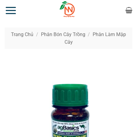
Bỏ
qua
nội
dung
Trang Chủ
/
Phân Bón Cây Trồng
/
Phân Làm Mập
Cây