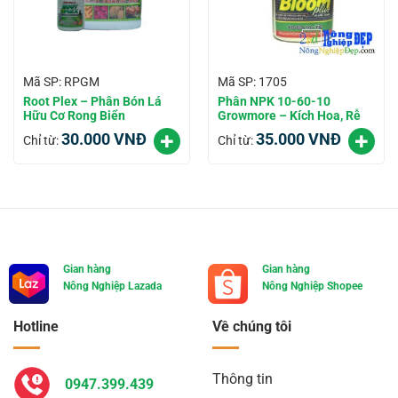
Mã SP: RPGM
Mã SP: 1705
Root Plex – Phân Bón Lá
Phân NPK 10-60-10
Hữu Cơ Rong Biển
Growmore – Kích Hoa, Rễ
30.000
VNĐ
35.000
VNĐ
Chỉ từ:
Chỉ từ:
Gian hàng
Gian hàng
Nông Nghiệp Lazada
Nông Nghiệp Shopee
Hotline
Về chúng tôi
Thông tin
0947.399.439