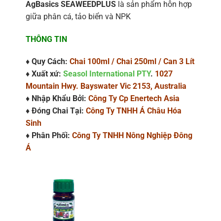
AgBasics SEAWEEDPLUS
là sản phẩm hỗn hợp
giữa phân cá, tảo biển và NPK
THÔNG TIN
♦ Quy Cách:
Chai 100ml / Chai 250ml / Can 3 Lít
♦ Xuất xứ:
Seasol International PTY
.
1027
Mountain Hwy. Bayswater Vic 2153, Australia
♦ Nhập Khẩu Bởi:
Công Ty Cp Enertech Asia
♦ Đóng Chai Tại:
Công Ty TNHH Á Châu Hóa
Sinh
♦ Phân Phối:
Công Ty TNHH Nông Nghiệp Đông
Á