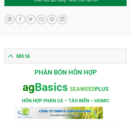
Mô tả
PHÂN BÓN HỖN HỢP
ag
Basics
SEAWEED
PLUS
HỖN HỢP PHÂN CÁ – TẢO BIỂN – HUMIC