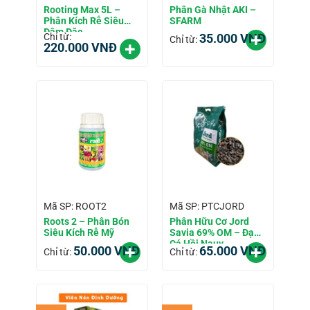
Rooting Max 5L –
Phân Gà Nhật AKI –
Phân Kích Rễ Siêu
SFARM
Đậm Đặc
Chỉ từ:
35.000
VNĐ
Chỉ từ:
220.000
VNĐ
Mã SP: ROOT2
Mã SP: PTCJORD
Roots 2 – Phân Bón
Phân Hữu Cơ Jord
Siêu Kích Rễ Mỹ
Savia 69% OM – Đạm
Cá Hồi Nauy
50.000
VNĐ
65.000
VNĐ
Chỉ từ:
Chỉ từ: