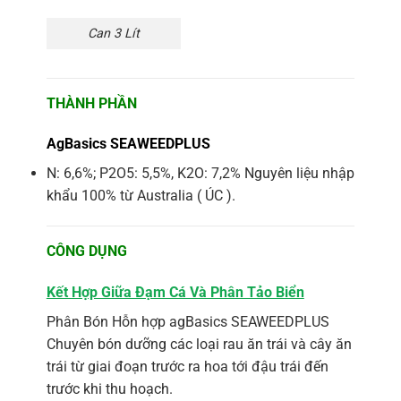
Can 3 Lít
THÀNH PHẦN
AgBasics SEAWEEDPLUS
N: 6,6%; P2O5: 5,5%, K2O: 7,2% Nguyên liệu nhập
khẩu 100% từ Australia ( ÚC ).
CÔNG DỤNG
Kết Hợp Giữa Đạm Cá Và Phân Tảo Biển
Phân Bón Hỗn hợp agBasics SEAWEEDPLUS
Chuyên bón dưỡng các loại rau ăn trái và cây ăn
trái từ giai đoạn trước ra hoa tới đậu trái đến
trước khi thu hoạch.