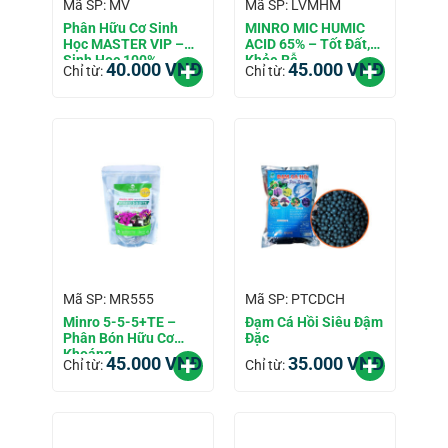
Mã SP: MV
Mã SP: LVMHM
Phân Hữu Cơ Sinh
MINRO MIC HUMIC
Học MASTER VIP –
ACID 65% – Tốt Đất,
Sinh Học 100%
Khỏe Rễ
40.000
VNĐ
45.000
VNĐ
Chỉ từ:
Chỉ từ:
Mã SP: MR555
Mã SP: PTCDCH
Minro 5-5-5+TE –
Đạm Cá Hồi Siêu Đậm
Phân Bón Hữu Cơ
Đặc
Khoáng
45.000
VNĐ
35.000
VNĐ
Chỉ từ:
Chỉ từ: