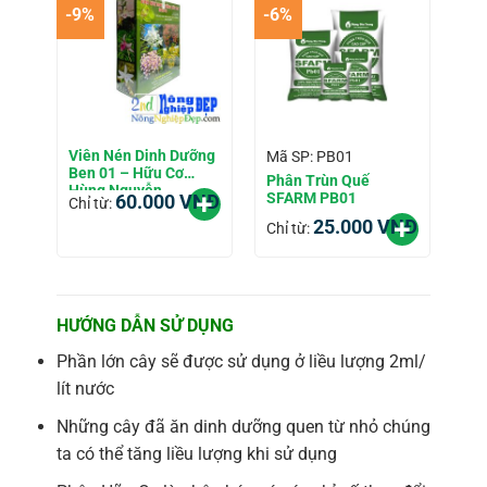
-9%
-6%
Viên Nén Dinh Dưỡng
Mã SP: PB01
Ben 01 – Hữu Cơ
Phân Trùn Quế
Hùng Nguyễn
SFARM PB01
60.000
VNĐ
Chỉ từ:
25.000
VNĐ
Chỉ từ:
HƯỚNG DẪN SỬ DỤNG
Phần lớn cây sẽ được sử dụng ở liều lượng 2ml/
lít nước
Những cây đã ăn dinh dưỡng quen từ nhỏ chúng
ta có thể tăng liều lượng khi sử dụng