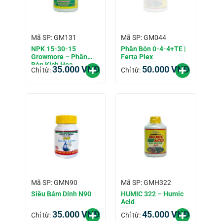
Mã SP: GM131
Mã SP: GM044
NPK 15-30-15
Phân Bón 0-4-4+TE |
Growmore – Phân
Ferta Plex
Bón Kích Hoa
35.000
VNĐ
50.000
VNĐ
Chỉ từ:
Chỉ từ:
Mã SP: GMN90
Mã SP: GMH322
Siêu Bám Dính N90
HUMIC 322 – Humic
Acid
35.000
VNĐ
45.000
VNĐ
Chỉ từ:
Chỉ từ: