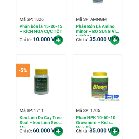
Mã SP: 1826
Mã SP: AMNGM
Phân bón lá 15-30-15
Phân Bón Lá Amino
– KÍCH HOA CỰC TỐT
minor – BỔ SUNG VI
LƯỢNG
10.000
VNĐ
35.000
VNĐ
Chỉ từ:
Chỉ từ:
-5%
Mã SP: 1711
Mã SP: 1705
Keo Liền Da Cây Tree
Phân NPK 10-60-10
Seal – keo Liền Sẹo
Growmore – Kích
Mỹ
Hoa, Rễ
60.000
VNĐ
35.000
VNĐ
Chỉ từ:
Chỉ từ: