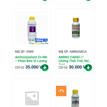
Mã SP: 3989
Mã SP: AMNGMCA
AminoQuelant Zn Mn
AMINO CANXI ✅
– Phân Bón Vi Lượng
Chống Thối Trái, Nứt
Trái
35.000
VNĐ
30.000
VNĐ
Chỉ từ:
Chỉ từ:
-7%