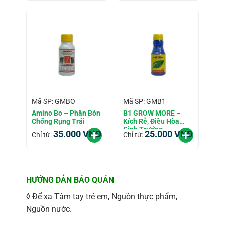
Mã SP: GMBO
Mã SP: GMB1
Amino Bo – Phân Bón
B1 GROW MORE –
Chống Rụng Trái
Kích Rễ, Điều Hòa
Sinh Trưởng
35.000
VNĐ
25.000
VNĐ
Chỉ từ:
Chỉ từ:
HƯỚNG DẪN BẢO QUẢN
◊ Để xa Tầm tay trẻ em, Nguồn thực phẩm,
Nguồn nước.