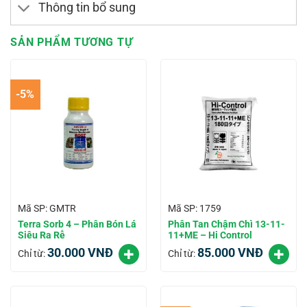
Thông tin bổ sung
SẢN PHẨM TƯƠNG TỰ
-5%
Mã SP: GMTR
Mã SP: 1759
Terra Sorb 4 – Phân Bón Lá
Phân Tan Chậm Chì 13-11-
Siêu Ra Rễ
11+ME – Hi Control
30.000
VNĐ
85.000
VNĐ
Chỉ từ:
Chỉ từ: