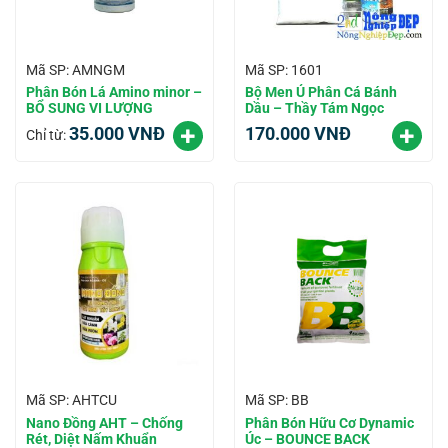
Mã SP: AMNGM
Mã SP: 1601
Phân Bón Lá Amino minor –
Bộ Men Ủ Phân Cá Bánh
BỔ SUNG VI LƯỢNG
Dầu – Thầy Tám Ngọc
35.000
VNĐ
170.000
VNĐ
Chỉ từ:
Mã SP: AHTCU
Mã SP: BB
Nano Đồng AHT – Chống
Phân Bón Hữu Cơ Dynamic
Rét, Diệt Nấm Khuẩn
Úc – BOUNCE BACK