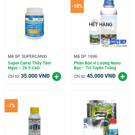
-18%
HẾT HÀNG
Mã SP: SUPERCANXi
Mã SP: 1696
Super Canxi Thầy Tám
Phân Bón vi Lượng Nano
Ngọc – 26.5 CaO
Bạc – Trị Tuyến Trùng
35.000
VNĐ
45.000
VNĐ
Chỉ từ:
Chỉ từ:
-7%