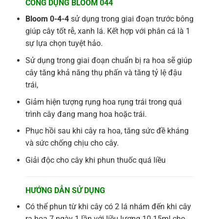
CÔNG DỤNG BLOOM 044
Bloom 0-4-4
sử dụng trong giai đoạn trước bông
giúp cây tốt rễ, xanh lá. Kết hợp với phân cá là 1
sự lựa chọn tuyệt hảo.
Sử dụng trong giai đoạn chuẩn bị ra hoa sẽ giúp
cây tăng khả năng thụ phấn và tăng tỷ lệ đậu
trái,
Giảm hiện tượng rụng hoa rụng trái trong quá
trình cây đang mang hoa hoặc trái.
Phục hồi sau khi cây ra hoa, tăng sức đề kháng
và sức chống chịu cho cây.
Giải độc cho cây khi phun thuốc quá liều
HƯỚNG DẪN SỬ DỤNG
Có thể phun từ khi cây có 2 lá nhám đến khi cây
ra hoa 7 ngày 1 lần với liều lượng 10-15ml cho