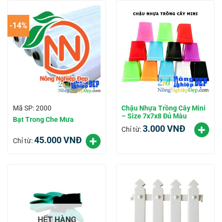
-14%
Chậu Nhựa Trồng Cây Mini
Mã SP: 2000
– Size 7x7x8 Đủ Màu
Bạt Trong Che Mưa
3.000
VNĐ
Chỉ từ:
45.000
VNĐ
Chỉ từ:
HẾT HÀNG