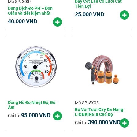
Dây Cột Lan Có Lưỡi Cắt
Mã SP: 3084
Tiện Lợi
Dung Dịch Đo PH – Đơn
Giản và tiết kiệm nhất
25.000
VNĐ
40.000
VNĐ
Đồng Hồ Đo Nhiệt Độ, Độ
Mã SP: SY05
Ẩm
Bộ Vòi Tưới Cây Đa Năng
LIONKING 8 Chế Độ
95.000
VNĐ
Chỉ từ:
390.000
VNĐ
Chỉ từ: