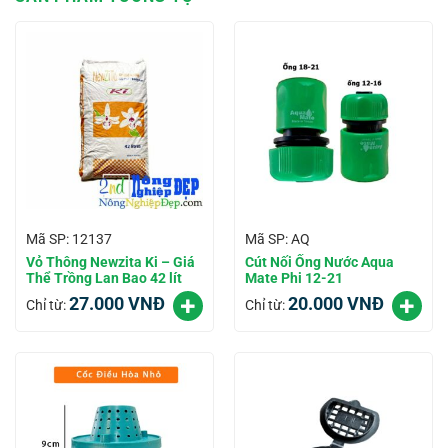
Mã SP: 12137
Mã SP: AQ
Vỏ Thông Newzita Ki – Giá
Cút Nối Ống Nước Aqua
Thể Trồng Lan Bao 42 lít
Mate Phi 12-21
27.000
VNĐ
20.000
VNĐ
Chỉ từ:
Chỉ từ: