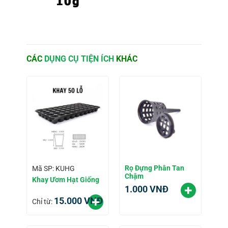
CÁC
DỤNG CỤ TIỆN ÍCH
KHÁC
Rọ Đựng Phân Tan
Mã SP: KUHG
Chậm
Khay Ươm Hạt Giống
1.000
VNĐ
15.000
VNĐ
Chỉ từ: