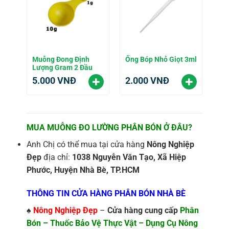
Muỗng Đong Định
Ống Bóp Nhỏ Giọt 3ml
Lượng Gram 2 Đầu
5.000
VNĐ
2.000
VNĐ
MUA MUỖNG ĐO LƯỜNG PHÂN BÓN Ở ĐÂU?
Anh Chị có thể mua tại cửa hàng
Nông Nghiệp
Đẹp
địa chỉ:
1038 Nguyễn Văn Tạo, Xã Hiệp
Phước, Huyện Nhà Bè, TP.HCM
THÔNG TIN CỬA HÀNG PHÂN BÓN NHÀ BÈ
♠
Nông Nghiệp Đẹp
–
Cửa hàng cung cấp
Phân
Bón – Thuốc Bảo Vệ Thực Vật – Dụng Cụ Nông