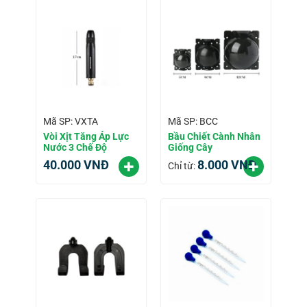
Mã SP: VXTA
Mã SP: BCC
Vòi Xịt Tăng Áp Lực
Bầu Chiết Cành Nhân
Nước 3 Chế Độ
Giống Cây
40.000
VNĐ
8.000
VNĐ
Chỉ từ: