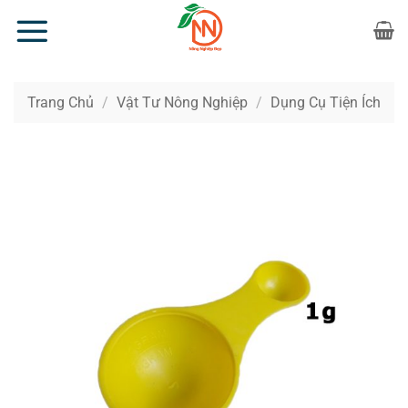
Bỏ
qua
nội
dung
Trang Chủ
/
Vật Tư Nông Nghiệp
/
Dụng Cụ Tiện Ích