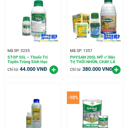
Mã SP: 3235
Mã SP: 1357
STOP 5SL – Thuốc Trị
PHYSAN 20SL MỸ ✅ Đặc
Tuyến Trùng Sinh Học
Trị THỐI NHŨN, CHÁY LÁ
44.000
VNĐ
380.000
VNĐ
Chỉ từ:
Chỉ từ:
-10%