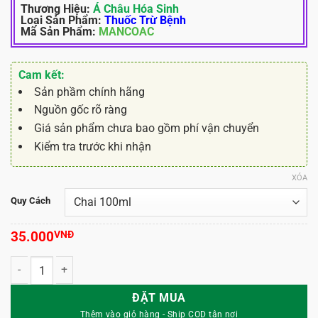
Thương Hiệu:
Á Châu Hóa Sinh
Loại Sản Phẩm:
Thuốc Trừ Bệnh
Mã Sản Phẩm:
MANCOAC
Cam kết:
Sản phầm chính hãng
Nguồn gốc rõ ràng
Giá sản phẩm chưa bao gồm phí vận chuyển
Kiểm tra trước khi nhận
XÓA
Quy Cách
35.000
VNĐ
Thuốc Trừ Bệnh Forthane 43SC - Mancozeb Nước số lượng
ĐẶT MUA