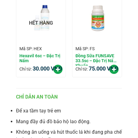
HẾT HÀNG
Mã SP: HEX
Mã SP: FS
Hexavil 6sc – Đặc Trị
Đồng Sữa FUNSAVE
Nấm
33.5sc – Đặc Trị Nấm
Khuẩn
30.000
VNĐ
75.000
VNĐ
Chỉ từ:
Chỉ từ:
CHỈ DẪN AN TOÀN
Để xa tầm tay trẻ em
Mang đầy đủ đồ bảo hộ lao động.
Không ăn uống và hút thuốc lá khi đang pha chế