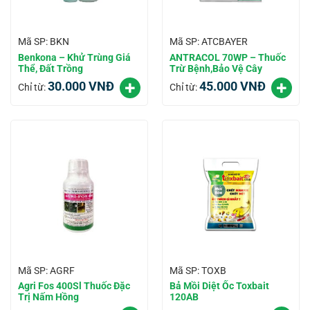
Mã SP: BKN
Mã SP: ATCBAYER
Benkona – Khử Trùng Giá
ANTRACOL 70WP – Thuốc
Thể, Đất Trồng
Trừ Bệnh,Bảo Vệ Cây
30.000
VNĐ
45.000
VNĐ
Chỉ từ:
Chỉ từ:
Mã SP: AGRF
Mã SP: TOXB
Agri Fos 400Sl Thuốc Đặc
Bả Mồi Diệt Ốc Toxbait
Trị Nấm Hồng
120AB