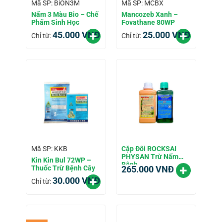
Mã SP: BiON3M
Mã SP: MCBX
Nấm 3 Màu Bio – Chế
Mancozeb Xanh –
Phẩm Sinh Học
Fovathane 80WP
45.000
VNĐ
25.000
VNĐ
Chỉ từ:
Chỉ từ:
Cặp Đôi ROCKSAI
Mã SP: KKB
PHYSAN Trừ Nấm
Kin Kin Bul 72WP –
Bệnh
Thuốc Trừ Bệnh Cây
265.000
VNĐ
30.000
VNĐ
Chỉ từ: