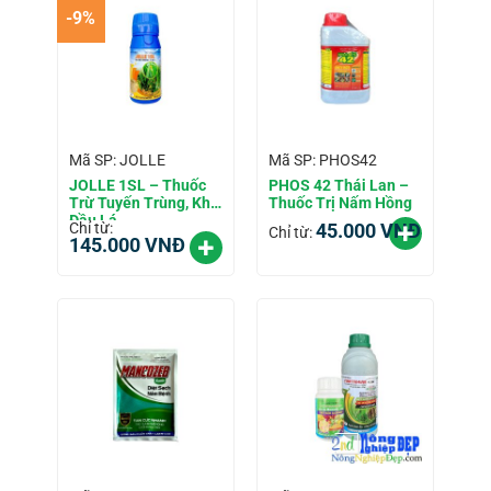
-9%
Mã SP: JOLLE
Mã SP: PHOS42
JOLLE 1SL – Thuốc
PHOS 42 Thái Lan –
Trừ Tuyến Trùng, Khô
Thuốc Trị Nấm Hồng
Đầu Lá
Chỉ từ:
45.000
VNĐ
Chỉ từ:
145.000
VNĐ