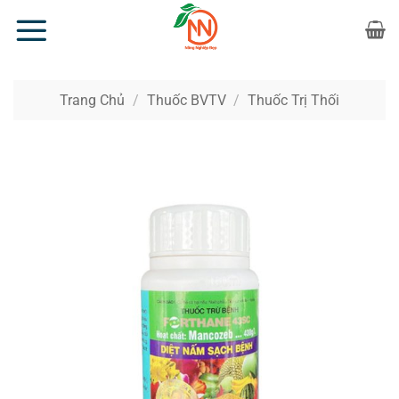
Bỏ
qua
nội
dung
Trang Chủ
/
Thuốc BVTV
/
Thuốc Trị Thối