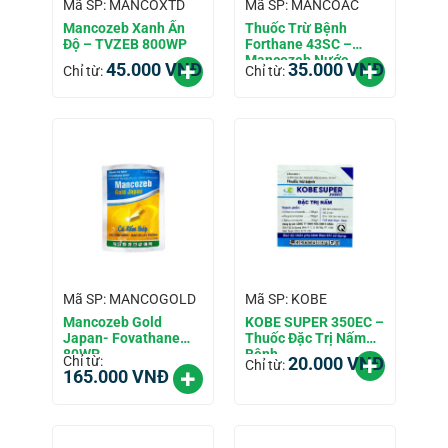
Mã SP: MANCOXTD
Mã SP: MANCOAC
Mancozeb Xanh Ấn
Thuốc Trừ Bệnh
Độ – TVZEB 800WP
Forthane 43SC –
Mancozeb Nước
45.000
VNĐ
35.000
VNĐ
Chỉ từ:
Chỉ từ:
Mã SP: MANCOGOLD
Mã SP: KOBE
Mancozeb Gold
KOBE SUPER 350EC –
Japan- Fovathane
Thuốc Đặc Trị Nấm
80WP
Bệnh
Chỉ từ:
20.000
VNĐ
Chỉ từ:
165.000
VNĐ