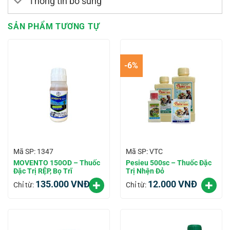
Thông tin bổ sung
SẢN PHẨM TƯƠNG TỰ
-6%
Mã SP: 1347
Mã SP: VTC
MOVENTO 150OD – Thuốc
Pesieu 500sc – Thuốc Đặc
Đặc Trị RỆP, Bọ Trĩ
Trị Nhện Đỏ
135.000
VNĐ
12.000
VNĐ
Chỉ từ:
Chỉ từ: