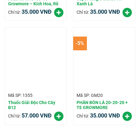
Growmore – Kích Hoa, Rễ
Xanh Lá
35.000
VNĐ
35.000
VNĐ
Chỉ từ:
Chỉ từ:
-5%
Mã SP: 1355
Mã SP: GM20
Thuốc Giải Độc Cho Cây
PHÂN BÓN LÁ 20-20-20 +
B12
TE GROWMORE
57.000
VNĐ
35.000
VNĐ
Chỉ từ:
Chỉ từ: