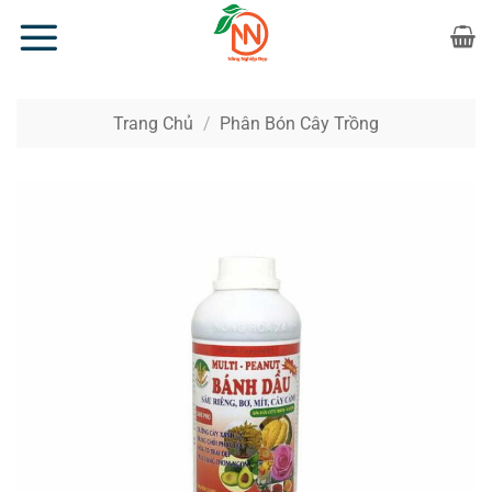
Bỏ
qua
nội
dung
Trang Chủ
/
Phân Bón Cây Trồng