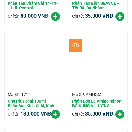
Phân Tan Chậm Chì 14-13-
Phân Tảo Biển SEASOL –
13 Hi-Control
Tốt Rễ, Đẻ Nhánh
80.000
VNĐ
35.000
VNĐ
Chỉ từ:
Chỉ từ:
-7%
Mã SP: 1712
Mã SP: AMNGM
One Plus chai 100ml –
Phân Bón Lá Amino minor –
Phân Bón Kích Chồi, Kích
BỔ SUNG VI LƯỢNG
kei Cao Cấp
130.000
VNĐ
35.000
VNĐ
Chỉ từ:
Chỉ từ: