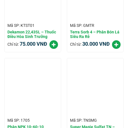
Mã SP: KTST01
Mã SP: GMTR
Dekamon 22,43SL – Thuốc
Terra Sorb 4 – Phân Bón Lá
Điều Hòa Sinh Trưởng
Siêu Ra Rễ
75.000
VNĐ
30.000
VNĐ
Chỉ từ:
Chỉ từ:
Mã SP: 1705
Mã SP: TNSMG
Phân NPK 10-60-10
Super Magie Sulfat TN –