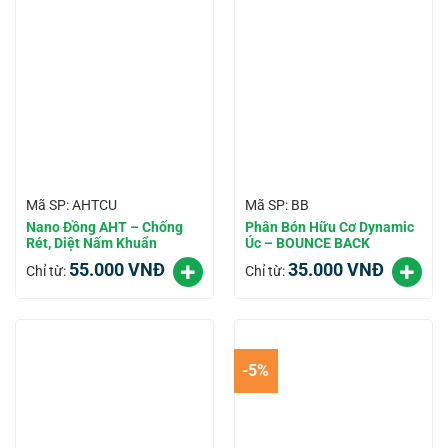
Mã SP: AHTCU
Mã SP: BB
Nano Đồng AHT – Chống
Phân Bón Hữu Cơ Dynamic
Rét, Diệt Nấm Khuẩn
Úc – BOUNCE BACK
55.000
VNĐ
35.000
VNĐ
Chỉ từ:
Chỉ từ:
-5%